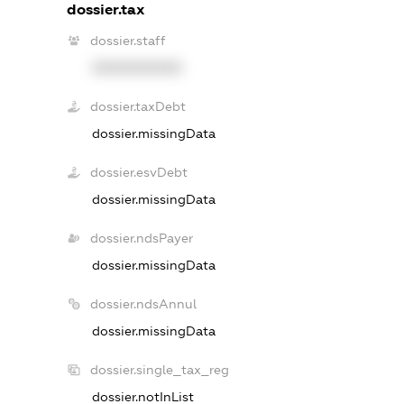
dossier.tax
dossier.staff
XXXXXXXXXX
dossier.taxDebt
dossier.missingData
dossier.esvDebt
dossier.missingData
dossier.ndsPayer
dossier.missingData
dossier.ndsAnnul
dossier.missingData
dossier.single_tax_reg
dossier.notInList