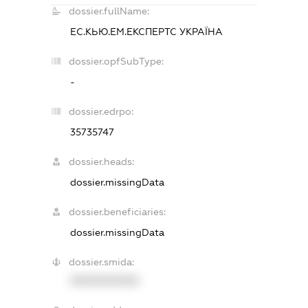
dossier.fullName:
ЕС.КЬЮ.ЕМ.ЕКСПЕРТС УКРАЇНА
dossier.opfSubType:
-
dossier.edrpo:
35735747
dossier.heads:
dossier.missingData
dossier.beneficiaries:
dossier.missingData
dossier.smida:
XXXXXXXXXX