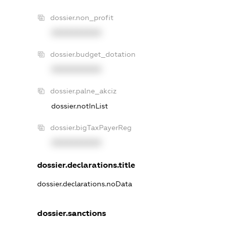
dossier.non_profit
XXXXXXXXXX
dossier.budget_dotation
XXXXXXXXXX
dossier.palne_akciz
dossier.notInList
dossier.bigTaxPayerReg
XXXXXXXXXX
dossier.declarations.title
dossier.declarations.noData
dossier.sanctions