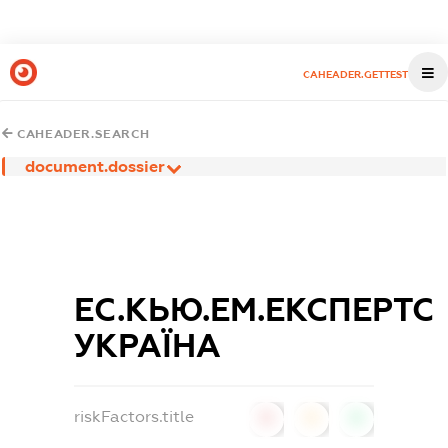
CAHEADER.GETTEST
CAHEADER.SEARCH
document.dossier
ЕС.КЬЮ.ЕМ.ЕКСПЕРТС
УКРАЇНА
riskFactors.title
0
0
0