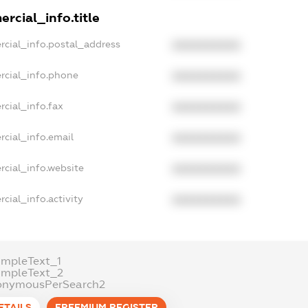
rcial_info.title
rcial_info.postal_address
XXXXXXXXXX
rcial_info.phone
XXXXXXXXXX
rcial_info.fax
XXXXXXXXXX
rcial_info.email
XXXXXXXXXX
rcial_info.website
XXXXXXXXXX
cial_info.activity
XXXXXXXXXX
ampleText_1
ampleText_2
onymousPerSearch2
ETAILS
FREEMIUM.REGISTER