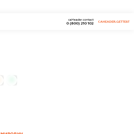
caHeader.contact
CAHEADER.GETTEST
0 (800) 210 102
0