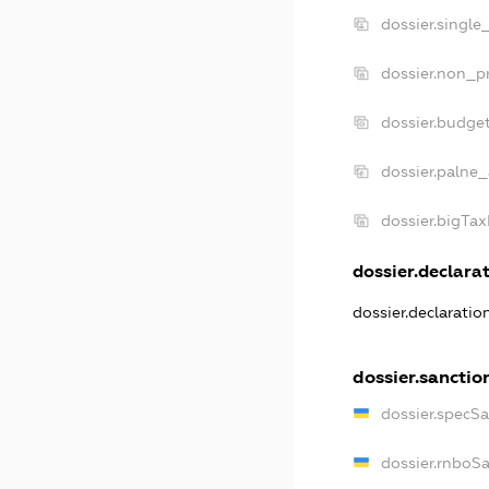
dossier.single
dossier.non_pr
dossier.budge
dossier.palne_
dossier.bigTa
dossier.declarat
dossier.declarati
dossier.sanctio
dossier.specS
dossier.rnboS