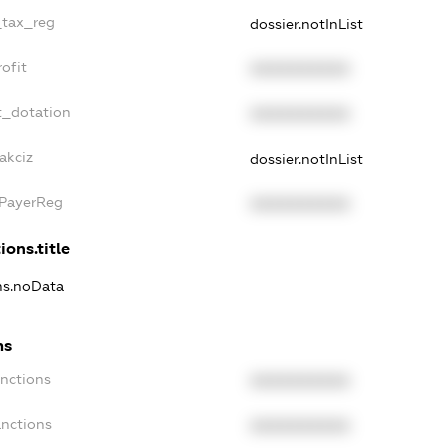
_tax_reg
dossier.notInList
ofit
XXXXXXXXXX
t_dotation
XXXXXXXXXX
akciz
dossier.notInList
xPayerReg
XXXXXXXXXX
ions.title
ons.noData
ns
anctions
XXXXXXXXXX
anctions
XXXXXXXXXX