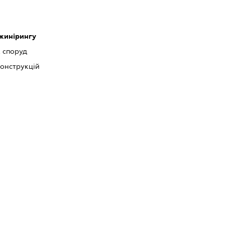
нжинірингу
 споруд
онструкцій