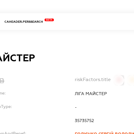
BETA
CAHEADER.PERSSEARCH
АЙСТЕР
riskFactors.title
0
0
me:
ЛІГА МАЙСТЕР
bType:
-
35735752
ersAndBenef: