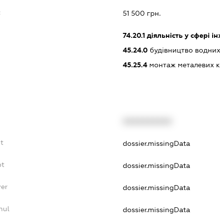
:
51 500 грн.
74.20.1
діяльність у сфері і
45.24.0
будівництво водних
45.25.4
монтаж металевих к
XXXXXXXXXX
t
dossier.missingData
bt
dossier.missingData
yer
dossier.missingData
nul
dossier.missingData