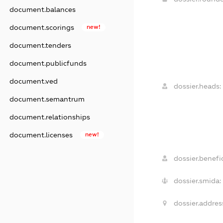
document.balances
document.scorings
new!
document.tenders
document.publicfunds
document.ved
dossier.heads:
document.semantrum
document.relationships
document.licenses
new!
dossier.benefic
dossier.smida:
dossier.addres