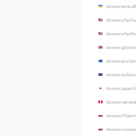
dossier.amkuB
dossier.ofacS
dossier.ofacN
dossier.gbSan
dossier.ausSa
dossier.euSan
dossier.japan
dossier.canad
dossier.rfSanc
dossier.russia