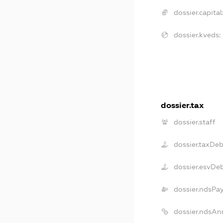
dossier.capital
dossier.kveds:
dossier.tax
dossier.staff
dossier.taxDeb
dossier.esvDe
dossier.ndsPa
dossier.ndsAn