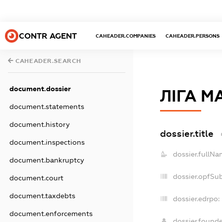
CONTR AGENT
CAHEADER.COMPANIES
CAHEADER.PERSONS
CAHEADER.SEARCH
document.dossier
ЛІГА М
document.statements
document.history
dossier.title
document.inspections
dossier.fullNa
document.bankruptcy
dossier.opfSu
document.court
document.taxdebts
dossier.edrpo:
document.enforcements
dossier.found