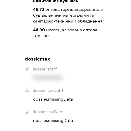
нежитлових будівель
46.73
оптова торгівля деревиною,
будівельними матеріалами та
санітарно-технічним обладнанням
46.90
неспеціалізована оптова
торгівля
dossier.tax
dossier.staff
XXXXXXXXXX
dossier.taxDebt
dossier.missingData
dossier.esvDebt
dossier.missingData