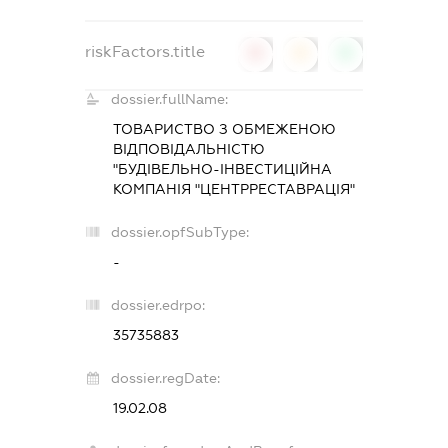
riskFactors.title
0
0
0
dossier.fullName:
ТОВАРИСТВО З ОБМЕЖЕНОЮ
ВІДПОВІДАЛЬНІСТЮ
"БУДІВЕЛЬНО-ІНВЕСТИЦІЙНА
КОМПАНІЯ "ЦЕНТРРЕСТАВРАЦІЯ"
dossier.opfSubType:
-
dossier.edrpo:
35735883
dossier.regDate:
19.02.08