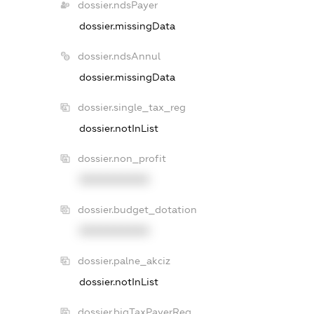
dossier.ndsPayer
dossier.missingData
dossier.ndsAnnul
dossier.missingData
dossier.single_tax_reg
dossier.notInList
dossier.non_profit
XXXXXXXXXX
dossier.budget_dotation
XXXXXXXXXX
dossier.palne_akciz
dossier.notInList
dossier.bigTaxPayerReg