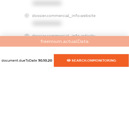
XXXXXXXXXX
dossier.commercial_info.website
XXXXXXXXXX
dossier.commercial_info.activity
freemium.actualData
XXXXXXXXXX
document.dueToDate
30.10.20
SEARCH.ONMONITORING
freemium.exampleText_1
freemium.exampleText_2
freemium.anonymousPerSearch2
FREEMIUM.DETAILS
FREEMIUM.REGISTER