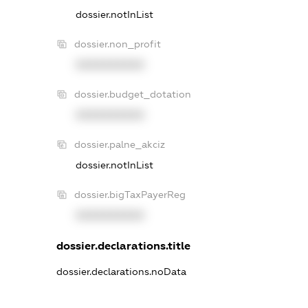
dossier.notInList
dossier.non_profit
XXXXXXXXXX
dossier.budget_dotation
XXXXXXXXXX
dossier.palne_akciz
dossier.notInList
dossier.bigTaxPayerReg
XXXXXXXXXX
dossier.declarations.title
dossier.declarations.noData