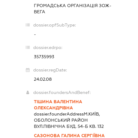
ГРОМАДСЬКА ОРГАНІЗАЦІЯ
ЗОЖ-
ВЕГА
dossier.opfSubType:
-
dossier.edrpo:
35735993
dossier.regDate:
24.02.08
dossier.foundersAndBenef:
ТІШИНА ВАЛЕНТИНА
ОЛЕКСАНДРІВНА
dossier.founderAddress
М.КИЇВ,
ОБОЛОНСЬКИЙ РАЙОН
ВУЛ.ПІВНІЧНА БУД. 54-Б КВ. 132
САЗОНОВА ГАЛИНА СЕРГІЇВНА