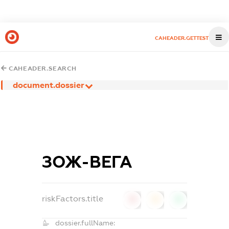
CAHEADER.GETTEST
CAHEADER.SEARCH
document.dossier
ЗОЖ-ВЕГА
riskFactors.title
0
0
0
dossier.fullName: