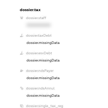
dossier.tax
dossier.staff
XXXXXXXXXX
dossier.taxDebt
dossier.missingData
dossier.esvDebt
dossier.missingData
dossier.ndsPayer
dossier.missingData
dossier.ndsAnnul
dossier.missingData
dossier.single_tax_reg