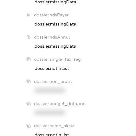
dossier.missingData
dossier.ndsPayer
dossier.missingData
dossier.ndsAnnul
dossier.missingData
dossier.single_tax_reg
dossier.notInList
dossier.non_profit
XXXXXXXXXX
dossier.budget_dotation
XXXXXXXXXX
dossier.palne_akciz
dossier.notInList