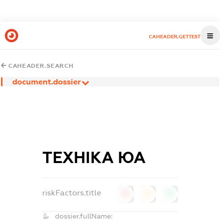
CAHEADER.GETTEST
CAHEADER.SEARCH
document.dossier
ТЕХНІКА ЮА
riskFactors.title
0
0
0
dossier.fullName: