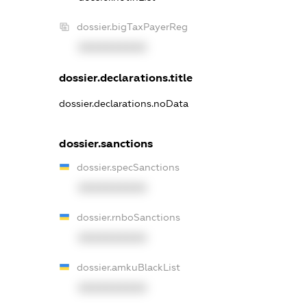
dossier.bigTaxPayerReg
XXXXXXXXXX
dossier.declarations.title
dossier.declarations.noData
dossier.sanctions
dossier.specSanctions
XXXXXXXXXX
dossier.rnboSanctions
XXXXXXXXXX
dossier.amkuBlackList
XXXXXXXXXX