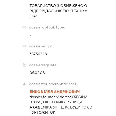
ТОВАРИСТВО З ОБМЕЖЕНОЮ
ВІДПОВІДАЛЬНІСТЮ "ТЕХНІКА
ЮА"
dossier.opfSubType:
-
dossier.edrpo:
35736248
dossier.regDate:
05.02.08
dossier.foundersAndBenef:
БИКОВ ІЛЛЯ АНДРІЙОВИЧ
dossier.founderAddress
УКРАЇНА,
03056, МІСТО КИЇВ, ВУЛИЦЯ
АКАДЕМІКА ЯНГЕЛЯ, БУДИНОК 7,
ГУРТОЖИТОК