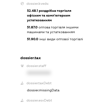
dossier.kveds:
52.48.1
роздрібна торгівля
офісним та комп'ютерним
устаткованням
51.87.0
оптова торгівля іншими
машинами та устаткованням
51.90.0
інші види оптової торгівлі
dossier.tax
dossier.staff
XXXXXXXXXX
dossier.taxDebt
dossier.missingData
dossier.esvDebt