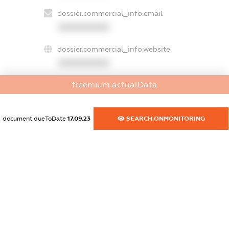
dossier.commercial_info.email
XXXXXXXXXX
dossier.commercial_info.website
XXXXXXXXXX
freemium.actualData
dossier.commercial_info.activity
XXXXXXXXXX
document.dueToDate
17.09.23
SEARCH.ONMONITORING
freemium.exampleText_1
freemium.exampleText_2
freemium.anonymousPerSearch2
FREEMIUM.DETAILS
FREEMIUM.REGISTER