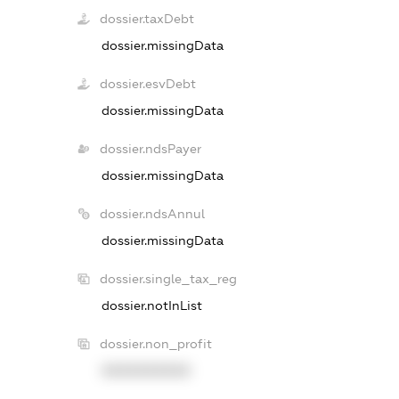
dossier.taxDebt
dossier.missingData
dossier.esvDebt
dossier.missingData
dossier.ndsPayer
dossier.missingData
dossier.ndsAnnul
dossier.missingData
dossier.single_tax_reg
dossier.notInList
dossier.non_profit
XXXXXXXXXX