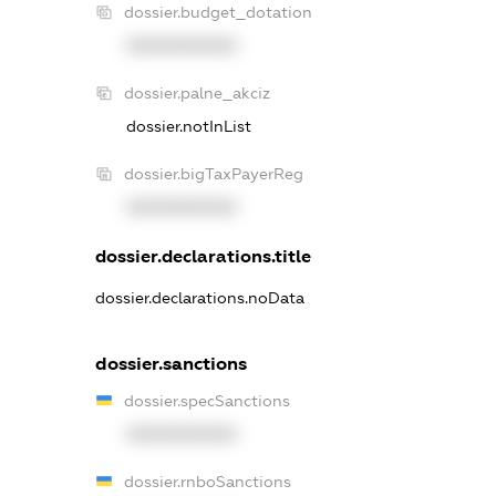
dossier.budget_dotation
XXXXXXXXXX
dossier.palne_akciz
dossier.notInList
dossier.bigTaxPayerReg
XXXXXXXXXX
dossier.declarations.title
dossier.declarations.noData
dossier.sanctions
dossier.specSanctions
XXXXXXXXXX
dossier.rnboSanctions