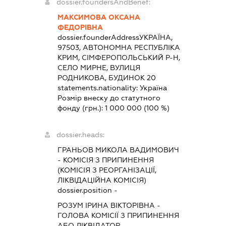
dossier.foundersAndBenef:
МАКСИМОВА ОКСАНА
ФЕДОРІВНА
dossier.founderAddress
УКРАЇНА,
97503, АВТОНОМНА РЕСПУБЛІКА
КРИМ, СІМФЕРОПОЛЬСЬКИЙ Р-Н,
СЕЛО МИРНЕ, ВУЛИЦЯ
РОДНИКОВА, БУДИНОК 20
statements.nationality:
Україна
Розмір внеску до статутного
фонду (грн.):
1 000 000
(100 %)
dossier.heads:
ГРАНЬОВ МИКОЛА ВАДИМОВИЧ
-
КОМІСІЯ З ПРИПИНЕННЯ
(КОМІСІЯ З РЕОРГАНІЗАЦІЇ,
ЛІКВІДАЦІЙНА КОМІСІЯ)
dossier.position -
РОЗУМ ІРИНА ВІКТОРІВНА
-
ГОЛОВА КОМІСІЇ З ПРИПИНЕННЯ
АБО ЛІКВІДАТОР