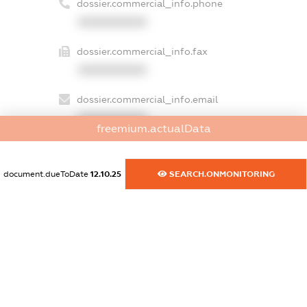
dossier.commercial_info.phone
XXXXXXXXXX
dossier.commercial_info.fax
XXXXXXXXXX
dossier.commercial_info.email
XXXXXXXXXX
freemium.actualData
dossier.commercial_info.website
XXXXXXXXXX
document.dueToDate
12.10.25
SEARCH.ONMONITORING
dossier.commercial_info.activity
XXXXXXXXXX
freemium.exampleText_1
freemium.exampleText_2
freemium.anonymousPerSearch2