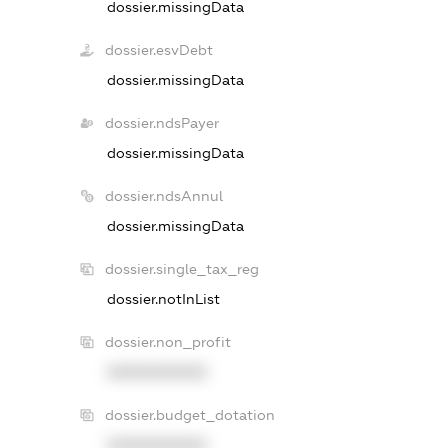
dossier.missingData
dossier.esvDebt
dossier.missingData
dossier.ndsPayer
dossier.missingData
dossier.ndsAnnul
dossier.missingData
dossier.single_tax_reg
dossier.notInList
dossier.non_profit
XXXXXXXXXX
dossier.budget_dotation
XXXXXXXXXX