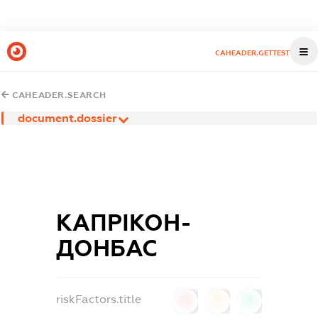
CAHEADER.GETTEST
CAHEADER.SEARCH
document.dossier
КАПРІКОН-
ДОНБАС
riskFactors.title
0
0
0