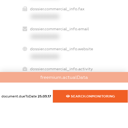
dossier.commercial_info.fax
XXXXXXXXXX
dossier.commercial_info.email
XXXXXXXXXX
dossier.commercial_info.website
XXXXXXXXXX
dossier.commercial_info.activity
XXXXXXXXXX
freemium.actualData
document.dueToDate
25.03.17
SEARCH.ONMONITORING
freemium.exampleText_1
freemium.exampleText_2
freemium.anonymousPerSearch2
FREEMIUM.DETAILS