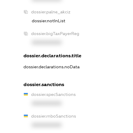
dossier.palne_akciz
dossier.notInList
dossier.bigTaxPayerReg
XXXXXXXXXX
dossier.declarations.title
dossier.declarations.noData
dossier.sanctions
dossier.specSanctions
XXXXXXXXXX
dossier.rnboSanctions
XXXXXXXXXX