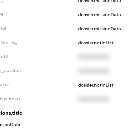
bt
dossier.missingData
yer
dossier.missingData
nul
dossier.missingData
_tax_reg
dossier.notInList
ofit
XXXXXXXXXX
t_dotation
XXXXXXXXXX
akciz
dossier.notInList
xPayerReg
XXXXXXXXXX
ions.title
ons.noData