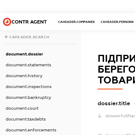
CONTR AGENT
CAHEADER.COMPANIES
CAHEADER.PERSONS
CAHEADER.SEARCH
document.dossier
ПІДПР
document.statements
БЕРЕГ
document.history
ТОВАР
document.inspections
document.bankruptcy
dossier.title
document.court
dossier.fullNa
document.taxdebts
document.enforcements