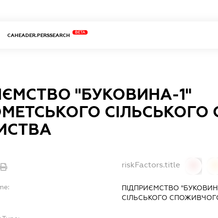
BETA
CAHEADER.PERSSEARCH
ИЄМСТВО "БУКОВИНА-1"
ОМЕТСЬКОГО СІЛЬСЬКОГО
ИСТВА
riskFactors.title
0
0
me:
ПІДПРИЄМСТВО "БУКОВИН
СІЛЬСЬКОГО СПОЖИВЧОГ