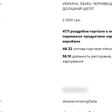
s:
УКРАЇНА, 59240, ЧЕРНІВЕ
ДОЛІШНІЙ ШЕПІТ
:
2 000 грн.
47.11
роздрібна торгівля в н
переважно продуктами хар
виробами
46.32
оптова торгівля м'ясо
56.10
діяльність ресторанів
харчування
XXXXXXXXXX
bt
dossier.missingData