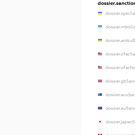
dossier.sanctio
dossier.specS
dossier.rnboS
dossier.amkuB
dossier.ofacS
dossier.ofac
dossier.gbSan
dossier.ausSa
dossier.euSan
dossier.japan