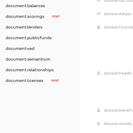
dossier.opfSu
document.balances
dossier.edrpo:
document.scorings
new!
dossier.found
document.tenders
document.publicfunds
document.ved
document.semantrum
document.relationships
dossier.heads:
document.licenses
new!
dossier.benefic
dossier.smida: