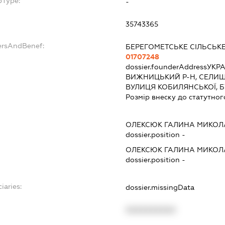
bType:
-
35743365
ersAndBenef:
БЕРЕГОМЕТСЬКЕ СІЛЬСЬК
01707248
dossier.founderAddress
УКРА
ВИЖНИЦЬКИЙ Р-Н, СЕЛИЩ
ВУЛИЦЯ КОБИЛЯНСЬКОЇ, 
Розмір внеску до статутног
ОЛЕКСЮК ГАЛИНА МИКОЛ
dossier.position -
ОЛЕКСЮК ГАЛИНА МИКОЛ
dossier.position -
iaries:
dossier.missingData
XXXXXXXXXX