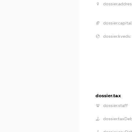
dossier.addres
dossier.capital
dossier.kveds:
dossier.tax
dossier.staff
dossier.taxDe