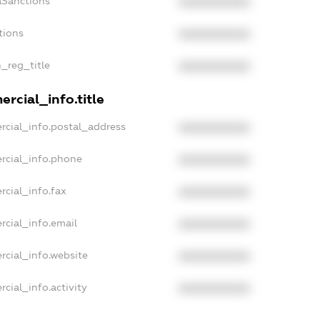
aSanctions
XXXXXXXXXX
tions
XXXXXXXXXX
n_reg_title
XXXXXXXXXX
rcial_info.title
rcial_info.postal_address
XXXXXXXXXX
rcial_info.phone
XXXXXXXXXX
rcial_info.fax
XXXXXXXXXX
rcial_info.email
XXXXXXXXXX
rcial_info.website
XXXXXXXXXX
cial_info.activity
XXXXXXXXXX