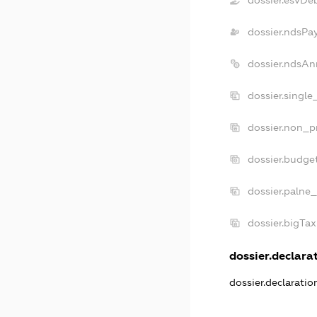
dossier.esvDe
dossier.ndsPa
dossier.ndsAn
dossier.single
dossier.non_pr
dossier.budge
dossier.palne_
dossier.bigTa
dossier.declarat
dossier.declarati