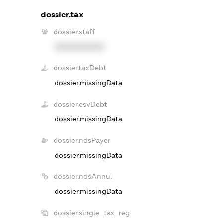
dossier.tax
dossier.staff
XXXXXXXXXX
dossier.taxDebt
dossier.missingData
dossier.esvDebt
dossier.missingData
dossier.ndsPayer
dossier.missingData
dossier.ndsAnnul
dossier.missingData
dossier.single_tax_reg