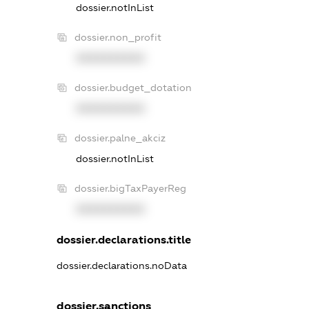
dossier.notInList
dossier.non_profit
XXXXXXXXXX
dossier.budget_dotation
XXXXXXXXXX
dossier.palne_akciz
dossier.notInList
dossier.bigTaxPayerReg
XXXXXXXXXX
dossier.declarations.title
dossier.declarations.noData
dossier.sanctions