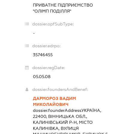
ПРИВАТНЕ ПІДПРИЄМСТВО
"ОЛІМП ПОДІЛЛЯ"
dossier.opfSubType:
-
dossier.edrpo:
35746455
dossier.regDate:
05.05.08
dossier.foundersAndBenef:
ДАРМОРОЗ ВАДИМ
МИКОЛАЙОВИЧ
dossier.founderAddress
УКРАЇНА,
22400, ВІННИЦЬКА ОБЛ.,
КАЛИНІВСЬКИЙ Р-Н, МІСТО
КАЛИНІВКА, ВУЛИЦЯ