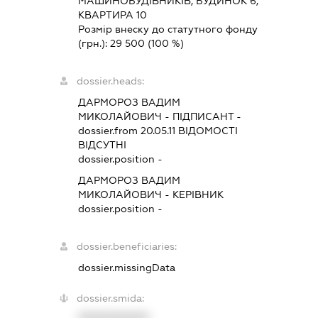
МАШИНОБУДІВНИКІВ, БУДИНОК 6,
КВАРТИРА 10
Розмір внеску до статутного фонду
(грн.):
29 500
(100 %)
dossier.heads:
ДАРМОРОЗ ВАДИМ
МИКОЛАЙОВИЧ
-
ПІДПИСАНТ
-
dossier.from 20.05.11
ВІДОМОСТІ
ВІДСУТНІ
dossier.position -
ДАРМОРОЗ ВАДИМ
МИКОЛАЙОВИЧ
-
КЕРІВНИК
dossier.position -
dossier.beneficiaries:
dossier.missingData
dossier.smida:
XXXXXXXXXX