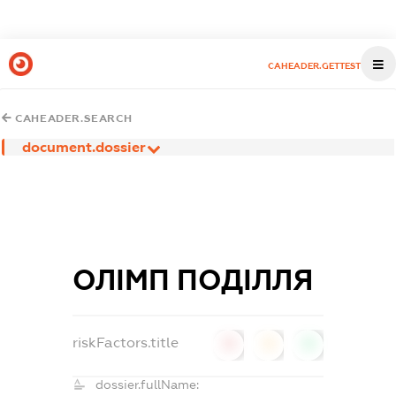
CAHEADER.GETTEST
CAHEADER.SEARCH
document.dossier
ОЛІМП ПОДІЛЛЯ
riskFactors.title
0
0
0
dossier.fullName: