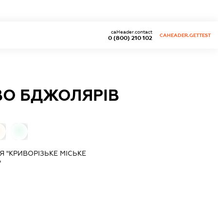
caHeader.contact
CAHEADER.GETTEST
0 (800) 210 102
ВО БДЖОЛЯРІВ
0
0
 "КРИВОРІЗЬКЕ МІСЬКЕ
"