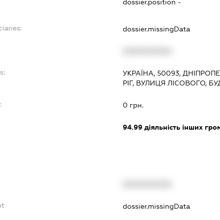
dossier.position -
iaries:
dossier.missingData
XXXXXXXXXX
s:
УКРАЇНА, 50093, ДНІПРОП
РІГ, ВУЛИЦЯ ЛІСОВОГО, Б
:
0 грн.
94.99
діяльність інших грома
XXXXXXXXXX
bt
dossier.missingData