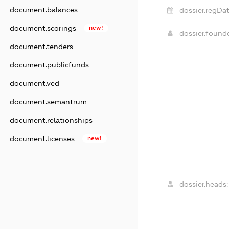
document.balances
dossier.regDat
document.scorings
new!
dossier.found
document.tenders
document.publicfunds
document.ved
document.semantrum
document.relationships
document.licenses
new!
dossier.heads: