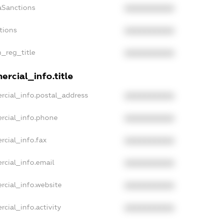
aSanctions
XXXXXXXXXX
tions
XXXXXXXXXX
n_reg_title
XXXXXXXXXX
rcial_info.title
rcial_info.postal_address
XXXXXXXXXX
rcial_info.phone
XXXXXXXXXX
rcial_info.fax
XXXXXXXXXX
rcial_info.email
XXXXXXXXXX
rcial_info.website
XXXXXXXXXX
cial_info.activity
XXXXXXXXXX