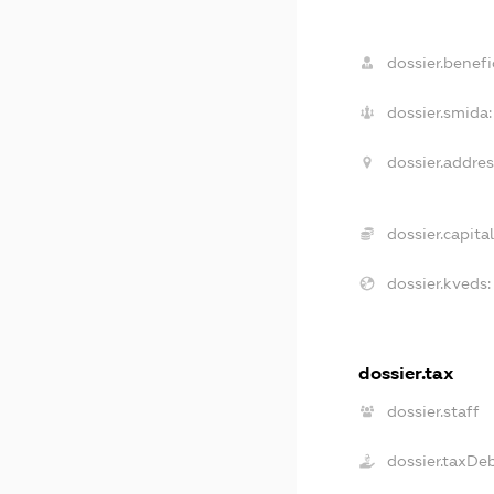
dossier.benefic
dossier.smida:
dossier.addres
dossier.capital
dossier.kveds:
dossier.tax
dossier.staff
dossier.taxDe