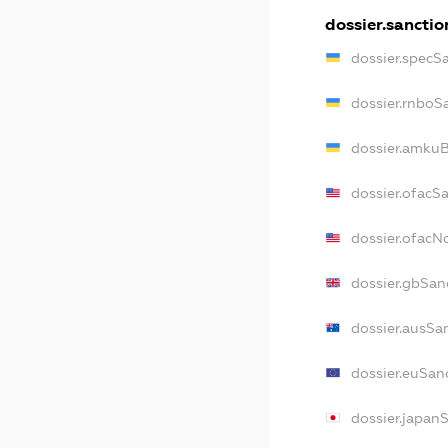
dossier.sanctio
dossier.specS
dossier.rnboS
dossier.amkuB
dossier.ofacS
dossier.ofac
dossier.gbSan
dossier.ausSa
dossier.euSan
dossier.japan