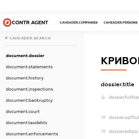
CONTR AGENT
CAHEADER.COMPANIES
CAHEADER.PERSONS
CAHEADER.SEARCH
document.dossier
КРИВО
document.statements
document.history
dossier.title
document.inspections
dossier.fullNa
document.bankruptcy
document.court
dossier.opfSu
document.taxdebts
dossier.edrpo:
document.enforcements