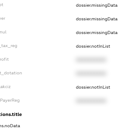
bt
dossier.missingData
yer
dossier.missingData
nul
dossier.missingData
e_tax_reg
dossier.notInList
rofit
XXXXXXXXXX
t_dotation
XXXXXXXXXX
_akciz
dossier.notInList
xPayerReg
XXXXXXXXXX
ions.title
ons.noData