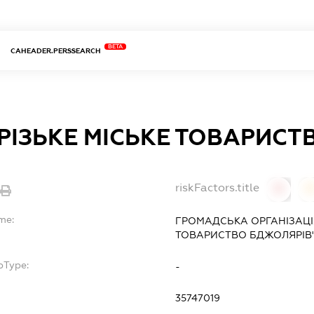
BETA
CAHEADER.PERSSEARCH
РІЗЬКЕ МІСЬКЕ ТОВАРИСТ
riskFactors.title
0
me:
ГРОМАДСЬКА ОРГАНІЗАЦІЯ
ТОВАРИСТВО БДЖОЛЯРІВ
bType:
-
35747019