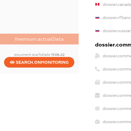
dossier.canad
dossier.rfSanc
dossier.russia
freemium.actualData
dossier.comme
document.dueToDate
17.06.22
dossier.comme
SEARCH.ONMONITORING
dossier.comme
dossier.comme
dossier.comme
dossier.comme
dossier.commer