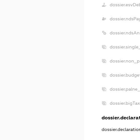
dossier.esvDe
dossier.ndsPa
dossier.ndsAn
dossier.singl
dossier.non_p
dossier.budge
dossier.palne
dossier.bigTa
dossier.declarat
dossier.declarati