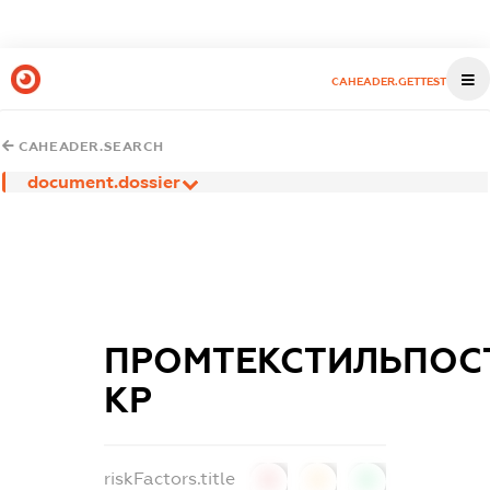
CAHEADER.GETTEST
CAHEADER.SEARCH
document.dossier
ПРОМТЕКСТИЛЬПОС
КР
riskFactors.title
0
0
0