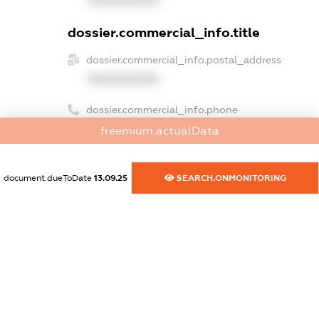
XXXXXXXXXX
dossier.commercial_info.title
dossier.commercial_info.postal_address
XXXXXXXXXX
dossier.commercial_info.phone
XXXXXXXXXX
freemium.actualData
dossier.commercial_info.fax
XXXXXXXXXX
document.dueToDate
13.09.25
SEARCH.ONMONITORING
dossier.commercial_info.email
XXXXXXXXXX
dossier.commercial_info.website
XXXXXXXXXX
dossier.commercial_info.activity