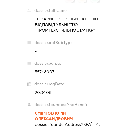
dossier.fullName:
ТОВАРИСТВО З ОБМЕЖЕНОЮ
ВІДПОВІДАЛЬНІСТЮ
"ПРОМТЕКСТИЛЬПОСТАЧ КР"
dossier.opfSubType:
-
dossier.edrpo:
35748007
dossier.regDate:
20.04.08
dossier.foundersAndBenef:
СМІРНОВ ЮРІЙ
ОЛЕКСАНДРОВИЧ
dossier.founderAddress
УКРАЇНА,