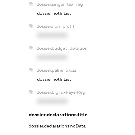
dossier.single_tax_reg
dossier.notInList
dossier.non_profit
XXXXXXXXXX
dossier.budget_dotation
XXXXXXXXXX
dossier.palne_akciz
dossier.notInList
dossier.bigTaxPayerReg
XXXXXXXXXX
dossier.declarations.title
dossier.declarations.noData