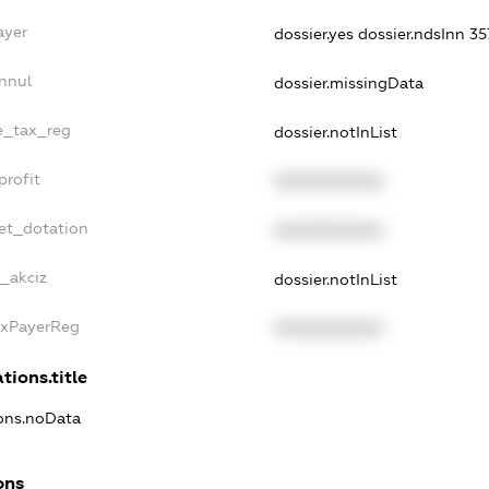
ayer
dossier.yes
dossier.ndsInn 
nnul
dossier.missingData
le_tax_reg
dossier.notInList
profit
XXXXXXXXXX
et_dotation
XXXXXXXXXX
e_akciz
dossier.notInList
axPayerReg
XXXXXXXXXX
tions.title
ions.noData
ons