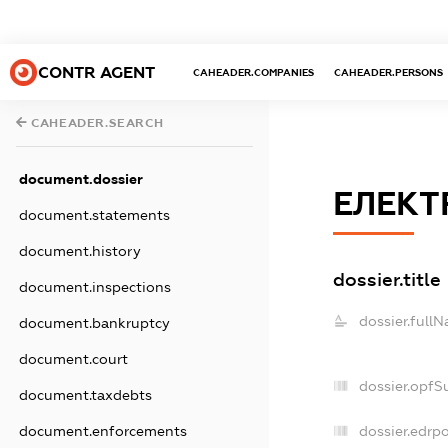
CONTR AGENT
CAHEADER.COMPANIES
CAHEADER.PERSONS
CAHEADER.SEARCH
document.dossier
ЕЛЕКТ
document.statements
document.history
dossier.title
document.inspections
dossier.full
document.bankruptcy
document.court
dossier.opfS
document.taxdebts
dossier.edrpo
document.enforcements