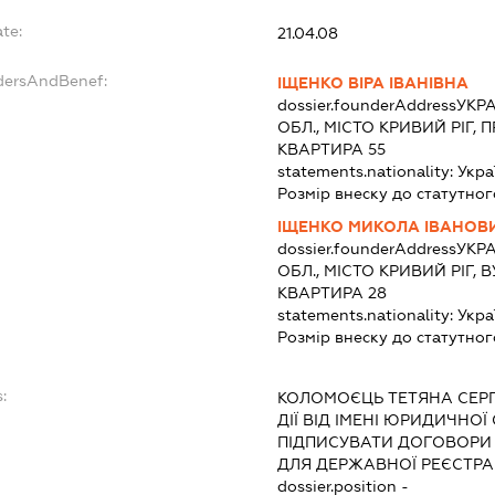
te:
21.04.08
ndersAndBenef:
ІЩЕНКО ВІРА ІВАНІВНА
dossier.founderAddress
УКРА
ОБЛ., МІСТО КРИВИЙ РІГ, 
КВАРТИРА 55
statements.nationality:
Укра
Розмір внеску до статутног
ІЩЕНКО МИКОЛА ІВАНОВ
dossier.founderAddress
УКРА
ОБЛ., МІСТО КРИВИЙ РІГ, 
КВАРТИРА 28
statements.nationality:
Укра
Розмір внеску до статутног
:
КОЛОМОЄЦЬ ТЕТЯНА СЕРГ
ДІЇ ВІД ІМЕНІ ЮРИДИЧНОЇ
ПІДПИСУВАТИ ДОГОВОРИ
ДЛЯ ДЕРЖАВНОЇ РЕЄСТРАЦ
dossier.position -