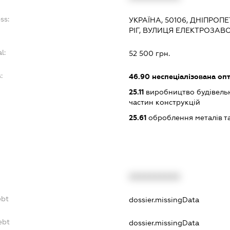
ss:
УКРАЇНА, 50106, ДНІПРОП
РІГ, ВУЛИЦЯ ЕЛЕКТРОЗАВ
l:
52 500 грн.
:
46.90
неспеціалізована опт
25.11
виробництво будівельн
частин конструкцій
25.61
оброблення металів та
XXXXXXXXXX
ebt
dossier.missingData
ebt
dossier.missingData