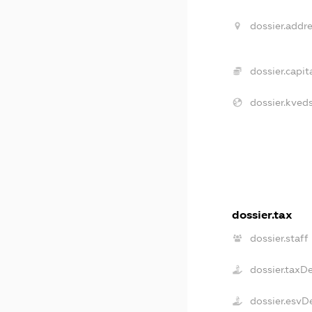
dossier.addre
dossier.capita
dossier.kveds
dossier.tax
dossier.staff
dossier.taxD
dossier.esvD