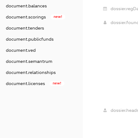
document.balances
dossier.regDa
document.scorings
new!
dossier.fou
document.tenders
document.publicfunds
document.ved
document.semantrum
document.relationships
document.licenses
new!
dossier.heads