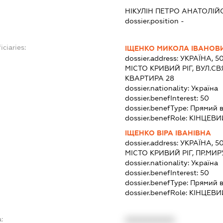
НІКУЛІН ПЕТРО АНАТОЛІ
dossier.position -
iciaries:
ІЩЕНКО МИКОЛА ІВАНОВ
dossier.address:
УКРАЇНА, 5
МІСТО КРИВИЙ РІГ, ВУЛ.С
КВАРТИРА 28
dossier.nationality:
Україна
dossier.benefInterest:
50
dossier.benefType:
Прямий в
dossier.benefRole:
КІНЦЕВИ
ІЩЕНКО ВІРА ІВАНІВНА
dossier.address:
УКРАЇНА, 5
МІСТО КРИВИЙ РІГ, ПР.МИР
dossier.nationality:
Україна
dossier.benefInterest:
50
dossier.benefType:
Прямий в
dossier.benefRole:
КІНЦЕВИ
:
XXXXXXXXXX