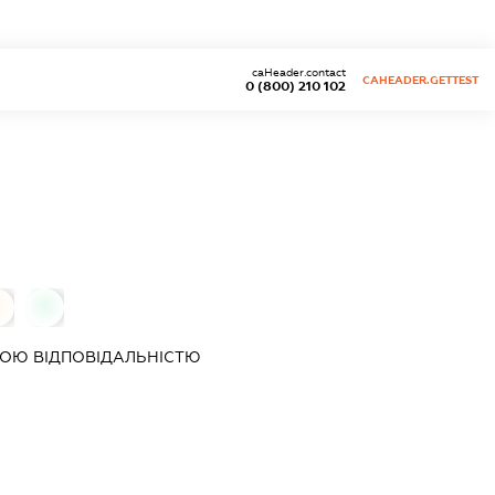
caHeader.contact
CAHEADER.GETTEST
0 (800) 210 102
0
0
ОЮ ВІДПОВІДАЛЬНІСТЮ