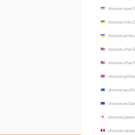
dossier.spec
dossier.rnbo
dossier.amku
dossier.ofac
dossier.ofa
dossier.gbSa
dossier.ausS
dossier.euSa
dossier.japa
dossier.cana