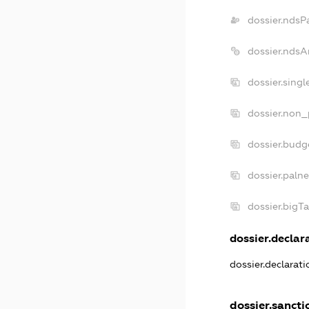
dossier.ndsP
dossier.ndsA
dossier.sing
dossier.non_
dossier.budg
dossier.paln
dossier.bigT
dossier.declara
dossier.declarat
dossier.sancti