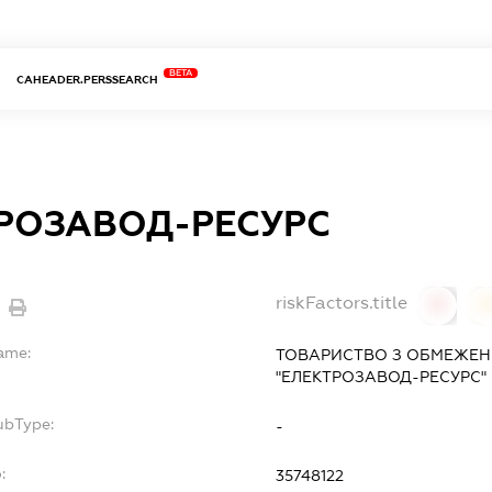
BETA
CAHEADER.PERSSEARCH
РОЗАВОД-РЕСУРС
riskFactors.title
0
Name:
ТОВАРИСТВО З ОБМЕЖЕН
"ЕЛЕКТРОЗАВОД-РЕСУРС"
ubType:
-
:
35748122