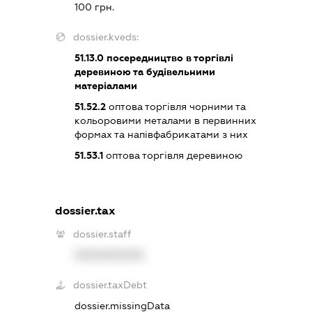
100 грн.
dossier.kveds:
51.13.0
посередництво в торгівлі
деревиною та будівельними
матеріалами
51.52.2
оптова торгівля чорними та
кольоровими металами в первинних
формах та напівфабрикатами з них
51.53.1
оптова торгівля деревиною
dossier.tax
dossier.staff
XXXXXXXXXX
dossier.taxDebt
dossier.missingData