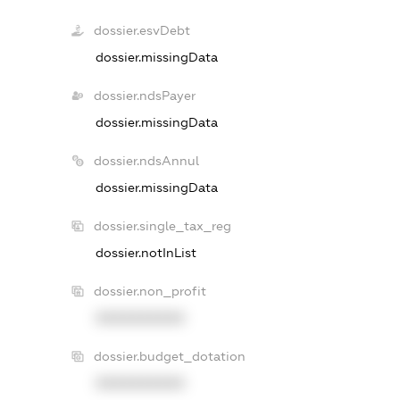
dossier.esvDebt
dossier.missingData
dossier.ndsPayer
dossier.missingData
dossier.ndsAnnul
dossier.missingData
dossier.single_tax_reg
dossier.notInList
dossier.non_profit
XXXXXXXXXX
dossier.budget_dotation
XXXXXXXXXX