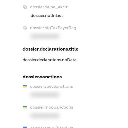
dossier.palne_akciz
dossier.notInList
dossier.bigTaxPayerReg
XXXXXXXXXX
dossier.declarations.title
dossier.declarations.noData
dossier.sanctions
dossier.specSanctions
XXXXXXXXXX
dossier.rnboSanctions
XXXXXXXXXX
dossier.amkuBlackList