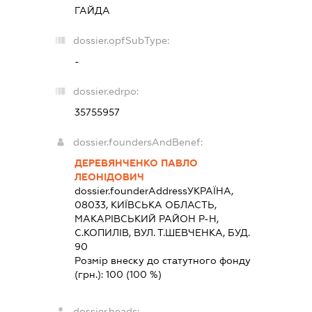
ГАЙДА
dossier.opfSubType:
-
dossier.edrpo:
35755957
dossier.foundersAndBenef:
ДЕРЕВЯНЧЕНКО ПАВЛО
ЛЕОНІДОВИЧ
dossier.founderAddress
УКРАЇНА,
08033, КИЇВСЬКА ОБЛАСТЬ,
МАКАРIВСЬКИЙ РАЙОН Р-Н,
С.КОПИЛІВ, ВУЛ. Т.ШЕВЧЕНКА, БУД.
90
Розмір внеску до статутного фонду
(грн.):
100
(100 %)
dossier.heads: