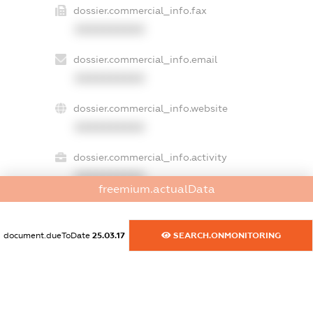
dossier.commercial_info.fax
XXXXXXXXXX
dossier.commercial_info.email
XXXXXXXXXX
dossier.commercial_info.website
XXXXXXXXXX
dossier.commercial_info.activity
XXXXXXXXXX
freemium.actualData
document.dueToDate
25.03.17
SEARCH.ONMONITORING
freemium.exampleText_1
freemium.exampleText_2
freemium.anonymousPerSearch2
FREEMIUM.DETAILS
FREEMIUM.REGISTER