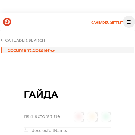
CAHEADER.GETTEST
CAHEADER.SEARCH
document.dossier
ГАЙДА
riskFactors.title
0
0
0
dossier.fullName: