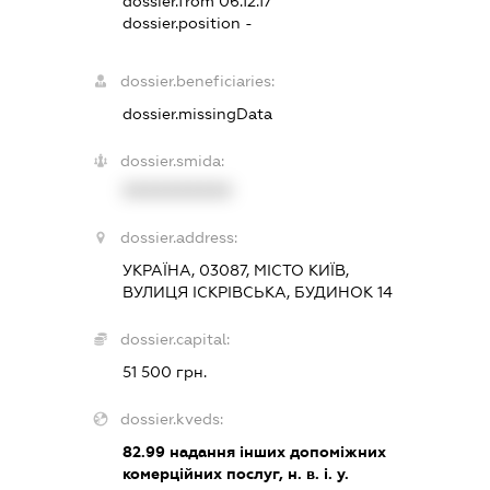
dossier.from 06.12.17
dossier.position -
dossier.beneficiaries:
dossier.missingData
dossier.smida:
XXXXXXXXXX
dossier.address:
УКРАЇНА, 03087, МІСТО КИЇВ,
ВУЛИЦЯ ІСКРІВСЬКА, БУДИНОК 14
dossier.capital:
51 500 грн.
dossier.kveds:
82.99
надання інших допоміжних
комерційних послуг, н. в. і. у.