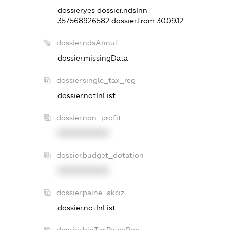
dossier.yes
dossier.ndsInn
357568926582
dossier.from 30.09.12
dossier.ndsAnnul
dossier.missingData
dossier.single_tax_reg
dossier.notInList
dossier.non_profit
XXXXXXXXXX
dossier.budget_dotation
XXXXXXXXXX
dossier.palne_akciz
dossier.notInList
dossier.bigTaxPayerReg