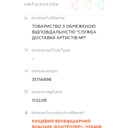
riskFactors.title
0
0
0
dossier.fullName:
ТОВАРИСТВО З ОБМЕЖЕНОЮ
ВІДПОВІДАЛЬНІСТЮ "СЛУЖБА
ДОСТАВКИ АРТИСТІВ №1"
dossier.opfSubType:
-
dossier.edrpo:
35756898
dossier.regDate:
11.02.08
dossier.foundersAndBenef:
КІНЦЕВИЙ БЕНЕФІЦІАРНИЙ
ВЛАСНИК (КОНТРОЛЕР)- ЧУДАЄВ