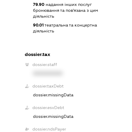
79.90
надання інших послуг
бронювання та пов'язана з цим
діяльність
90.01
театральна та концертна
діяльність
dossier.tax
dossier.staff
XXXXXXXXXX
dossier.taxDebt
dossier.missingData
dossier.esvDebt
dossier.missingData
dossier.ndsPayer