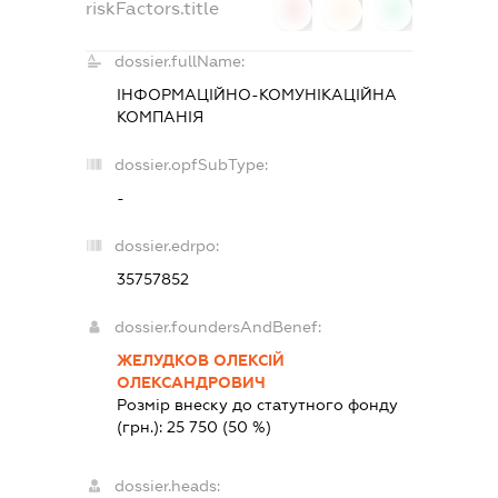
riskFactors.title
0
0
0
dossier.fullName:
ІНФОРМАЦІЙНО-КОМУНІКАЦІЙНА
КОМПАНІЯ
dossier.opfSubType:
-
dossier.edrpo:
35757852
dossier.foundersAndBenef:
ЖЕЛУДКОВ ОЛЕКСІЙ
ОЛЕКСАНДРОВИЧ
Розмір внеску до статутного фонду
(грн.):
25 750
(50 %)
dossier.heads: