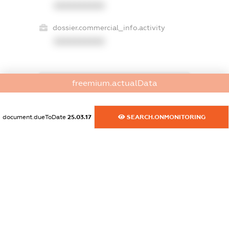
XXXXXXXXXX
dossier.commercial_info.activity
XXXXXXXXXX
freemium.actualData
freemium.exampleText_1
freemium.exampleText_2
freemium.anonymousPerSearch2
document.dueToDate
25.03.17
SEARCH.ONMONITORING
FREEMIUM.DETAILS
FREEMIUM.REGISTER