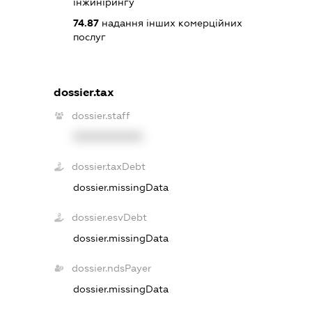
інжинірингу
74.87
надання інших комерційних
послуг
dossier.tax
dossier.staff
XXXXXXXXXX
dossier.taxDebt
dossier.missingData
dossier.esvDebt
dossier.missingData
dossier.ndsPayer
dossier.missingData