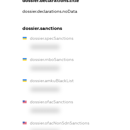
dossier.declarations.title
dossier.declarations.noData
dossier.sanctions
dossier.specSanctions
XXXXXXXXXX
dossier.rnboSanctions
XXXXXXXXXX
dossier.amkuBlackList
XXXXXXXXXX
dossier.ofacSanctions
XXXXXXXXXX
dossier.ofacNonSdnSanctions