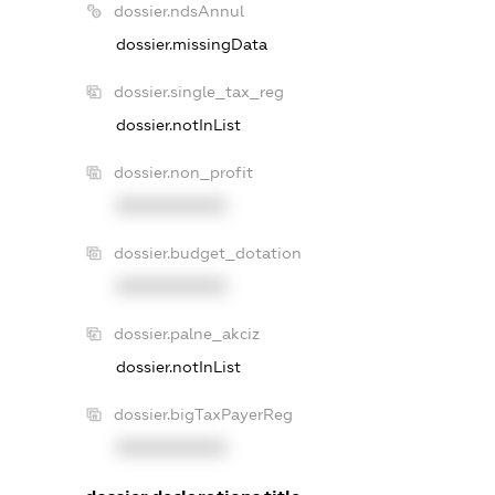
dossier.ndsAnnul
dossier.missingData
dossier.single_tax_reg
dossier.notInList
dossier.non_profit
XXXXXXXXXX
dossier.budget_dotation
XXXXXXXXXX
dossier.palne_akciz
dossier.notInList
dossier.bigTaxPayerReg
XXXXXXXXXX