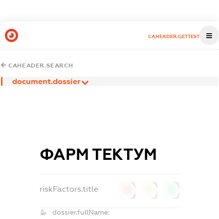
CAHEADER.GETTEST
CAHEADER.SEARCH
document.dossier
ФАРМ ТЕКТУМ
riskFactors.title
0
0
0
dossier.fullName: