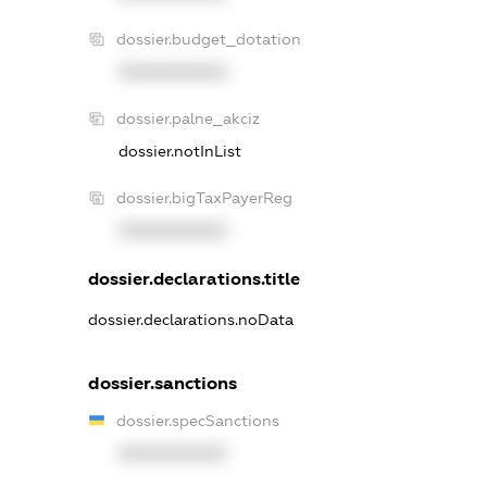
dossier.budget_dotation
XXXXXXXXXX
dossier.palne_akciz
dossier.notInList
dossier.bigTaxPayerReg
XXXXXXXXXX
dossier.declarations.title
dossier.declarations.noData
dossier.sanctions
dossier.specSanctions
XXXXXXXXXX