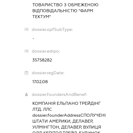
ТОВАРИСТВО З ОБМЕЖЕНОЮ
ВІДПОВІДАЛЬНІСТЮ "ФАРМ
ТЕКТУМ"
dossier.opfSubType:
-
dossier.edrpo:
35758282
dossier.regDate:
17.02.08
dossier.foundersAndBenef:
КОМПАНІЯ ЕЛЬПАНО ТРЕЙДІНГ
ЛТД. ЛЛС
dossier.founderAddress
СПОЛУЧЕНІ
ШТАТИ АМЕРИКИ, ДЕЛАВЕР,
УІЛМІНГТОН, ДЕЛАВЕР, ВУЛИЦЯ