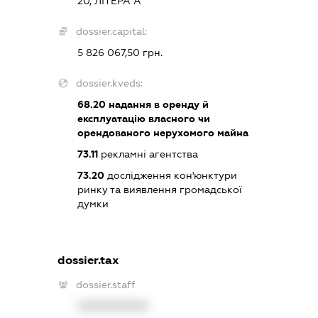
20, ЛІТЕРА А
dossier.capital:
5 826 067,50 грн.
dossier.kveds:
68.20
надання в оренду й
експлуатацію власного чи
орендованого нерухомого майна
73.11
рекламні агентства
73.20
дослідження кон'юнктури
ринку та виявлення громадської
думки
dossier.tax
dossier.staff
XXXXXXXXXX