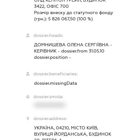
ОЛД КЕПІТОЛ ТРЕЙЛ, БУДИНОК
3422, ОФІС 700
Розмір внеску до статутного фонду
(грн.):
5 826 067,50
(100 %)
dossier.heads:
ДОМНИШЕВА ОЛЕНА СЕРГІЇВНА
-
КЕРІВНИК
- dossier.from 31.05.10
dossier.position -
dossier.beneficiaries:
dossier.missingData
dossier.smida:
XXXXXXXXXX
dossier.address:
УКРАЇНА, 04210, МІСТО КИЇВ,
ВУЛИЦЯ ЙОРДАНСЬКА, БУДИНОК