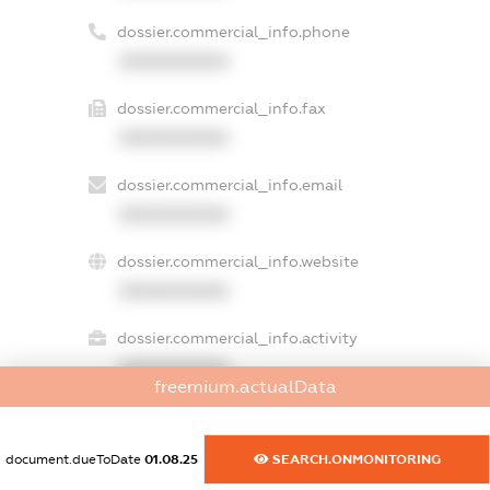
dossier.commercial_info.phone
XXXXXXXXXX
dossier.commercial_info.fax
XXXXXXXXXX
dossier.commercial_info.email
XXXXXXXXXX
dossier.commercial_info.website
XXXXXXXXXX
dossier.commercial_info.activity
XXXXXXXXXX
freemium.actualData
document.dueToDate
01.08.25
SEARCH.ONMONITORING
freemium.exampleText_1
freemium.exampleText_2