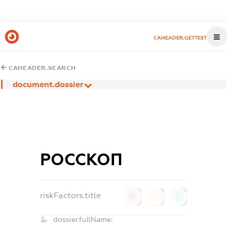
CAHEADER.GETTEST
CAHEADER.SEARCH
document.dossier
РОССКОП
riskFactors.title
0
0
0
dossier.fullName: