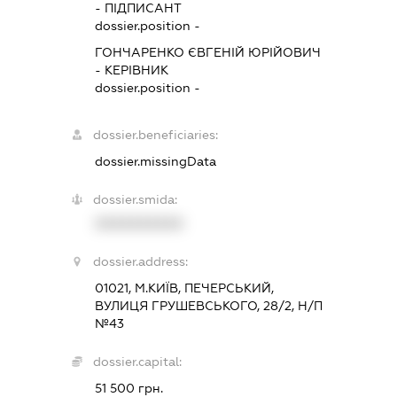
-
ПІДПИСАНТ
dossier.position -
ГОНЧАРЕНКО ЄВГЕНІЙ ЮРІЙОВИЧ
-
КЕРІВНИК
dossier.position -
dossier.beneficiaries:
dossier.missingData
dossier.smida:
XXXXXXXXXX
dossier.address:
01021, М.КИЇВ, ПЕЧЕРСЬКИЙ,
ВУЛИЦЯ ГРУШЕВСЬКОГО, 28/2, Н/П
№43
dossier.capital:
51 500 грн.