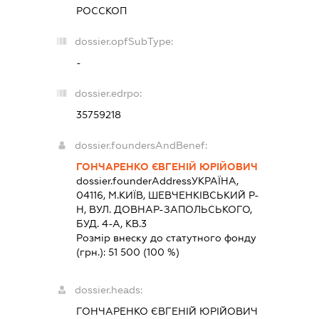
РОССКОП
dossier.opfSubType:
-
dossier.edrpo:
35759218
dossier.foundersAndBenef:
ГОНЧАРЕНКО ЄВГЕНІЙ ЮРІЙОВИЧ
dossier.founderAddress
УКРАЇНА,
04116, М.КИЇВ, ШЕВЧЕНКІВСЬКИЙ Р-
Н, ВУЛ. ДОВНАР-ЗАПОЛЬСЬКОГО,
БУД. 4-А, КВ.3
Розмір внеску до статутного фонду
(грн.):
51 500
(100 %)
dossier.heads:
ГОНЧАРЕНКО ЄВГЕНІЙ ЮРІЙОВИЧ