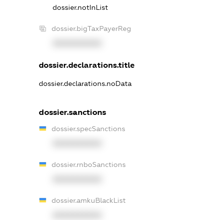
dossier.notInList
dossier.bigTaxPayerReg
XXXXXXXXXX
dossier.declarations.title
dossier.declarations.noData
dossier.sanctions
dossier.specSanctions
XXXXXXXXXX
dossier.rnboSanctions
XXXXXXXXXX
dossier.amkuBlackList
XXXXXXXXXX