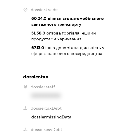
dossier.kveds:
60.24.0
діяльність автомобільного
вантажного транспорту
51.38.0
оптова торгівля іншими
продуктами харчування
67.13.0
інша допоміжна діяльність у
сфері фінансового посередництва
dossier.tax
dossier.staff
XXXXXXXXXX
dossier.taxDebt
dossier.missingData
dossier.esvDebt