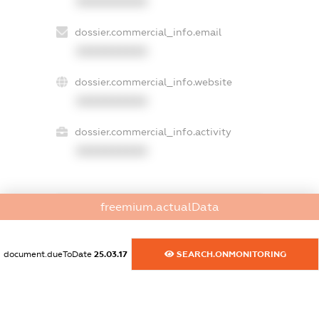
XXXXXXXXXX
dossier.commercial_info.email
XXXXXXXXXX
dossier.commercial_info.website
XXXXXXXXXX
dossier.commercial_info.activity
XXXXXXXXXX
freemium.actualData
freemium.exampleText_1
freemium.exampleText_2
freemium.anonymousPerSearch2
document.dueToDate
25.03.17
SEARCH.ONMONITORING
FREEMIUM.DETAILS
FREEMIUM.REGISTER