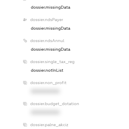
dossier.missingData
dossier.ndsPayer
dossier.missingData
dossier.ndsAnnul
dossier.missingData
dossier.single_tax_reg
dossier.notInList
dossier.non_profit
XXXXXXXXXX
dossier.budget_dotation
XXXXXXXXXX
dossier.palne_akciz