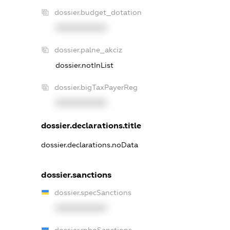
dossier.budget_dotation
XXXXXXXXXX
dossier.palne_akciz
dossier.notInList
dossier.bigTaxPayerReg
XXXXXXXXXX
dossier.declarations.title
dossier.declarations.noData
dossier.sanctions
dossier.specSanctions
XXXXXXXXXX
dossier.rnboSanctions