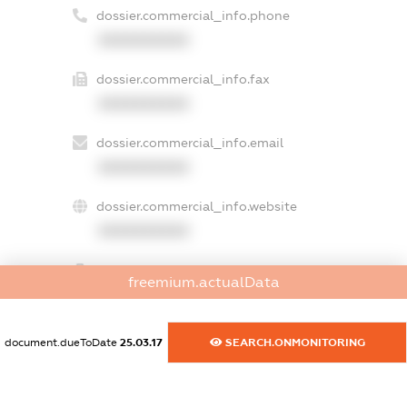
dossier.commercial_info.phone
XXXXXXXXXX
dossier.commercial_info.fax
XXXXXXXXXX
dossier.commercial_info.email
XXXXXXXXXX
dossier.commercial_info.website
XXXXXXXXXX
dossier.commercial_info.activity
freemium.actualData
XXXXXXXXXX
document.dueToDate
25.03.17
SEARCH.ONMONITORING
freemium.exampleText_1
freemium.exampleText_2
freemium.anonymousPerSearch2