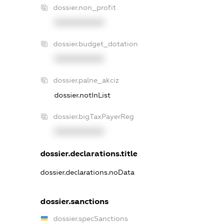
dossier.non_profit
XXXXXXXXXX
dossier.budget_dotation
XXXXXXXXXX
dossier.palne_akciz
dossier.notInList
dossier.bigTaxPayerReg
XXXXXXXXXX
dossier.declarations.title
dossier.declarations.noData
dossier.sanctions
dossier.specSanctions