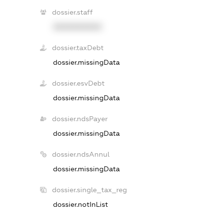
dossier.staff
XXXXXXXXXX
dossier.taxDebt
dossier.missingData
dossier.esvDebt
dossier.missingData
dossier.ndsPayer
dossier.missingData
dossier.ndsAnnul
dossier.missingData
dossier.single_tax_reg
dossier.notInList