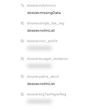
dossier.ndsAnnul
dossier.missingData
dossier.single_tax_reg
dossier.notInList
dossier.non_profit
XXXXXXXXXX
dossier.budget_dotation
XXXXXXXXXX
dossier.palne_akciz
dossier.notInList
dossier.bigTaxPayerReg
XXXXXXXXXX