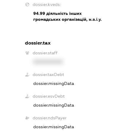
dossier.kveds:
94.99
діяльність інших
громадських організацій, н.в.і.у.
dossier.tax
dossier.staff
XXXXXXXXXX
dossier.taxDebt
dossier.missingData
dossier.esvDebt
dossier.missingData
dossier.ndsPayer
dossier.missingData