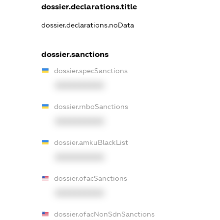
dossier.declarations.title
dossier.declarations.noData
dossier.sanctions
dossier.specSanctions
XXXXXXXXXX
dossier.rnboSanctions
XXXXXXXXXX
dossier.amkuBlackList
XXXXXXXXXX
dossier.ofacSanctions
XXXXXXXXXX
dossier.ofacNonSdnSanctions