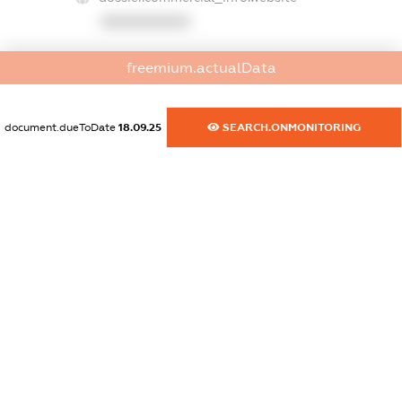
XXXXXXXXXX
dossier.commercial_info.activity
freemium.actualData
XXXXXXXXXX
document.dueToDate
18.09.25
SEARCH.ONMONITORING
freemium.exampleText_1
freemium.exampleText_2
freemium.anonymousPerSearch2
FREEMIUM.DETAILS
FREEMIUM.REGISTER