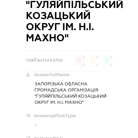
"ГУЛЯЙПІЛЬСЬКИЙ
КОЗАЦЬКИЙ
ОКРУГ ІМ. Н.І.
МАХНО"
riskFactors.title
0
0
0
dossier.fullName:
ЗАПОРІЗЬКА ОБЛАСНА
ГРОМАДСЬКА ОРГАНІЗАЦІЯ
"ГУЛЯЙПІЛЬСЬКИЙ КОЗАЦЬКИЙ
ОКРУГ ІМ. Н.І. МАХНО"
dossier.opfSubType:
-
dossier.edrpo: