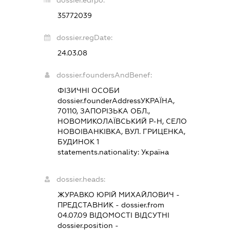
35772039
dossier.regDate:
24.03.08
dossier.foundersAndBenef:
ФІЗИЧНІ ОСОБИ
dossier.founderAddress
УКРАЇНА,
70110, ЗАПОРІЗЬКА ОБЛ.,
НОВОМИКОЛАЇВСЬКИЙ Р-Н, СЕЛО
НОВОІВАНКІВКА, ВУЛ. ГРИЦЕНКА,
БУДИНОК 1
statements.nationality:
Україна
dossier.heads:
ЖУРАВКО ЮРІЙ МИХАЙЛОВИЧ
-
ПРЕДСТАВНИК
- dossier.from
04.07.09
ВІДОМОСТІ ВІДСУТНІ
dossier.position -