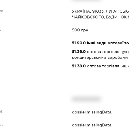
s:
УКРАЇНА, 91033, ЛУГАНСЬК
ЧАЙКОВСКОГО, БУДИНОК 
:
500 грн.
51.90.0
інші види оптової то
51.36.0
оптова торгівля цук
кондитерськими виробами
51.38.0
оптова торгівля ін
XXXXXXXXXX
bt
dossier.missingData
bt
dossier.missingData