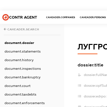
CONTR AGENT
CAHEADER.COMPANIES
CAHEADER.PERSONS
CAHEADER.SEARCH
document.dossier
ЛУГГР
document.statements
document.history
dossier.title
document.inspections
dossier.fullNa
document.bankruptcy
dossier.opfSu
document.court
document.taxdebts
dossier.edrpo:
document.enforcements
dossier.regDat