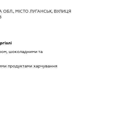
А ОБЛ., МІСТО ЛУГАНСЬК, ВУЛИЦЯ
8
ргівлі
ром, шоколадними та
шими продуктами харчування