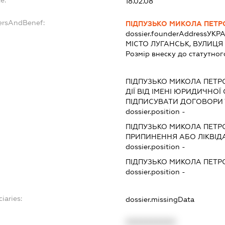
18.02.08
ersAndBenef:
ПІДПУЗЬКО МИКОЛА ПЕТ
dossier.founderAddress
УКРА
МІСТО ЛУГАНСЬК, ВУЛИЦЯ
Розмір внеску до статутног
ПІДПУЗЬКО МИКОЛА ПЕТР
ДІЇ ВІД ІМЕНІ ЮРИДИЧНОЇ
ПІДПИСУВАТИ ДОГОВОРИ
dossier.position -
ПІДПУЗЬКО МИКОЛА ПЕТР
ПРИПИНЕННЯ АБО ЛІКВІД
dossier.position -
ПІДПУЗЬКО МИКОЛА ПЕТР
dossier.position -
iaries:
dossier.missingData
XXXXXXXXXX