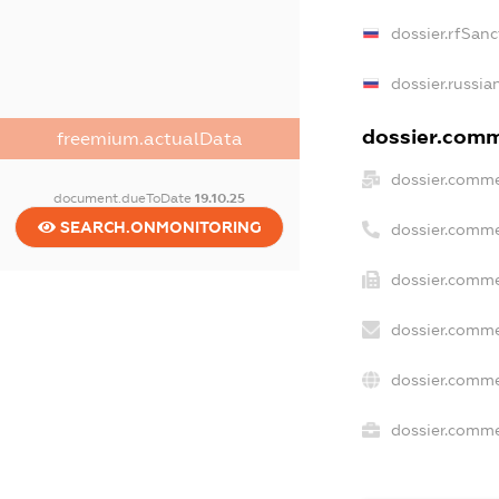
dossier.rfSanc
dossier.russia
dossier.comme
freemium.actualData
dossier.comme
document.dueToDate
19.10.25
SEARCH.ONMONITORING
dossier.comme
dossier.comme
dossier.comme
dossier.comme
dossier.commer