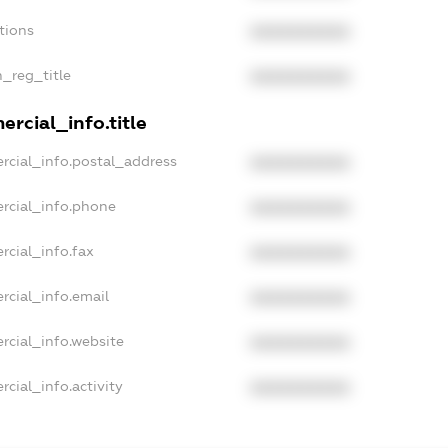
tions
XXXXXXXXXX
n_reg_title
XXXXXXXXXX
rcial_info.title
rcial_info.postal_address
XXXXXXXXXX
rcial_info.phone
XXXXXXXXXX
rcial_info.fax
XXXXXXXXXX
rcial_info.email
XXXXXXXXXX
rcial_info.website
XXXXXXXXXX
cial_info.activity
XXXXXXXXXX