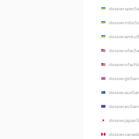
dossier.specS
dossier.rnboS
dossier.amkuB
dossier.ofacS
dossier.ofac
dossier.gbSan
dossier.ausSa
dossier.euSan
dossier.japan
dossier.canad