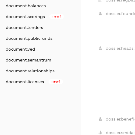
document.balances
dossier.found
document.scorings
new!
document.tenders
document.publicfunds
dossier.heads:
document.ved
document.semantrum
document.relationships
document.licenses
new!
dossier.benefic
dossier.smida: