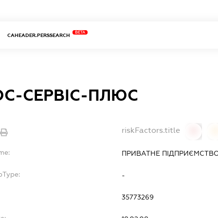
BETA
CAHEADER.PERSSEARCH
ОС-СЕРВІС-ПЛЮС
riskFactors.title
0
0
me:
ПРИВАТНЕ ПІДПРИЄМСТВО
bType:
-
35773269
e: