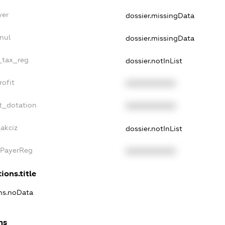
yer
dossier.missingData
nul
dossier.missingData
e_tax_reg
dossier.notInList
rofit
XXXXXXXXXX
t_dotation
XXXXXXXXXX
_akciz
dossier.notInList
xPayerReg
XXXXXXXXXX
ions.title
ons.noData
ns