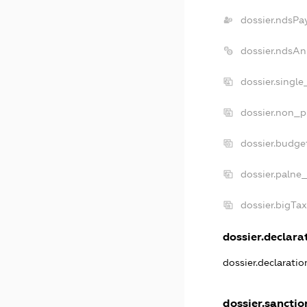
dossier.ndsPa
dossier.ndsAn
dossier.singl
dossier.non_p
dossier.budge
dossier.palne
dossier.bigTa
dossier.declarat
dossier.declarati
dossier.sanctio