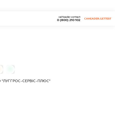
caHeader.contact
CAHEADER.GETTEST
0 (800) 210 102
0
 "ЛУГГРОС-СЕРВІС-ПЛЮС"