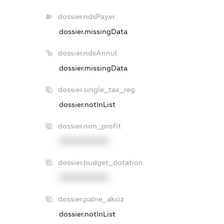
dossier.ndsPayer
dossier.missingData
dossier.ndsAnnul
dossier.missingData
dossier.single_tax_reg
dossier.notInList
dossier.non_profit
XXXXXXXXXX
dossier.budget_dotation
XXXXXXXXXX
dossier.palne_akciz
dossier.notInList