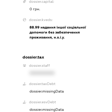
dossier.capital:
0 грн.
dossier.kveds:
88.99
надання іншої соціальної
допомоги без забезпечення
проживання, н.в.і.у.
dossier.tax
dossier.staff
XXXXXXXXXX
dossier.taxDebt
dossier.missingData
dossier.esvDebt
dossier.missingData