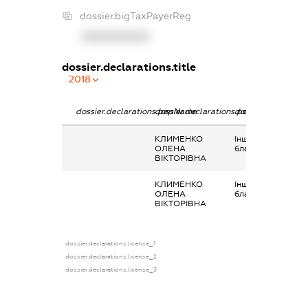
dossier.bigTaxPayerReg
XXXXXXXXXX
dossier.declarations.title
2018
dossier.declarations.pepName
dossier.declarations.personName
dossier.declaratio
КЛИМЕНКО
Інше, додаткове
ОЛЕНА
благо
ВІКТОРІВНА
КЛИМЕНКО
Інше, Додаткове
ОЛЕНА
благо
ВІКТОРІВНА
dossier.declarations.license_1
dossier.declarations.license_2
dossier.declarations.license_3