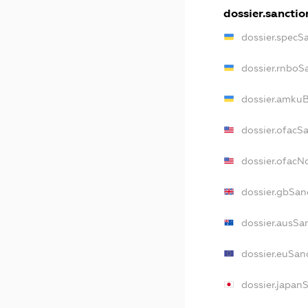
dossier.sanctio
dossier.specS
dossier.rnboS
dossier.amkuB
dossier.ofacS
dossier.ofac
dossier.gbSan
dossier.ausSa
dossier.euSan
dossier.japan