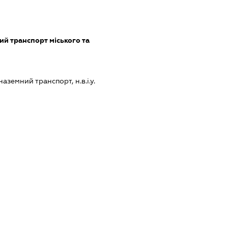
й транспорт міського та
земний транспорт, н.в.і.у.