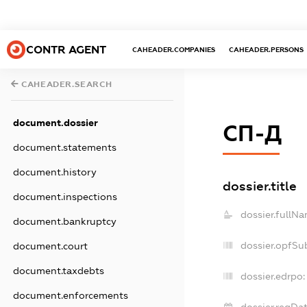
CONTR AGENT
CAHEADER.COMPANIES
CAHEADER.PERSONS
CAHEADER.SEARCH
document.dossier
СП-Д
document.statements
document.history
dossier.title
document.inspections
dossier.fullNa
document.bankruptcy
dossier.opfSu
document.court
document.taxdebts
dossier.edrpo:
document.enforcements
dossier.regDat