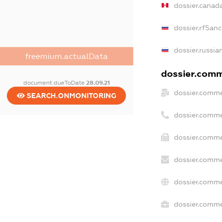
dossier.canad
dossier.rfSanc
dossier.russia
freemium.actualData
dossier.comme
document.dueToDate
28.09.21
dossier.comme
SEARCH.ONMONITORING
dossier.comme
dossier.comme
dossier.comme
dossier.comme
dossier.commer