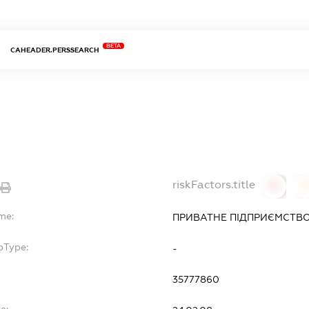
BETA
CAHEADER.PERSSEARCH
riskFactors.title
0
0
me:
ПРИВАТНЕ ПІДПРИЄМСТВО
bType:
-
35777860
e: