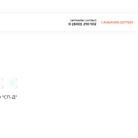
caHeader.contact
CAHEADER.GETTEST
0 (800) 210 102
0
 "СП-Д"