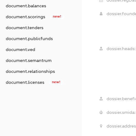
document.balances
dossier.found
document.scorings
new!
document.tenders
document.publicfunds
dossier.heads:
document.ved
document.semantrum
document.relationships
document.licenses
new!
dossier.benefic
dossier.smida:
dossier.addres