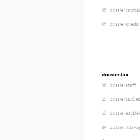
dossier.capital
dossier.kveds:
dossier.tax
dossier.staff
dossier.taxDe
dossier.esvDe
dossier.ndsPa