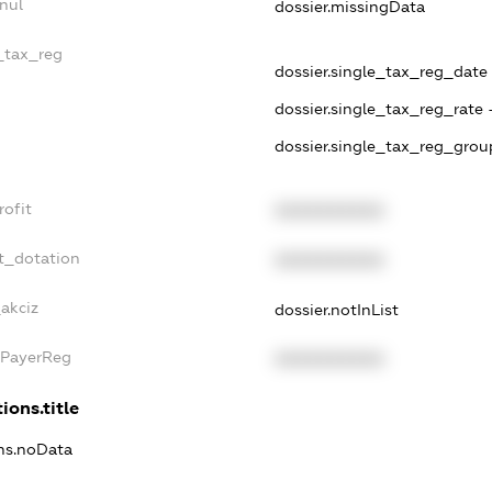
nul
dossier.missingData
e_tax_reg
dossier.single_tax_reg_date -
dossier.single_tax_reg_rate 
dossier.single_tax_reg_grou
rofit
XXXXXXXXXX
t_dotation
XXXXXXXXXX
akciz
dossier.notInList
xPayerReg
XXXXXXXXXX
ions.title
ons.noData