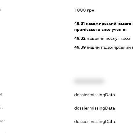
:
1 000 грн.
49.31
пасажирський наземни
приміського сполучення
49.32
надання послуг таксі
49.39
інший пасажирський на
XXXXXXXXXX
bt
dossier.missingData
bt
dossier.missingData
yer
dossier.missingData