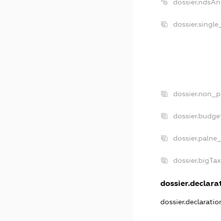
dossier.ndsAn
dossier.singl
dossier.non_p
dossier.budge
dossier.palne_
dossier.bigTa
dossier.declarat
dossier.declarati