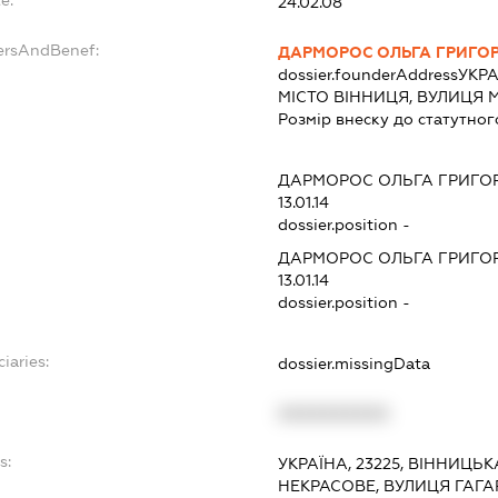
24.02.08
ersAndBenef:
ДАРМОРОС ОЛЬГА ГРИГОР
dossier.founderAddress
УКРА
МІСТО ВІННИЦЯ, ВУЛИЦЯ 
Розмір внеску до статутног
ДАРМОРОС ОЛЬГА ГРИГОР
13.01.14
dossier.position -
ДАРМОРОС ОЛЬГА ГРИГОР
13.01.14
dossier.position -
iaries:
dossier.missingData
XXXXXXXXXX
s:
УКРАЇНА, 23225, ВІННИЦЬК
НЕКРАСОВЕ, ВУЛИЦЯ ГАГАР