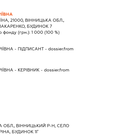
ІЇВНА
ЇНА, 21000, ВІННИЦЬКА ОБЛ.,
МАКАРЕНКО, БУДИНОК 7
о фонду (грн.):
1 000
(100 %)
ІЇВНА
-
ПІДПИСАНТ
- dossier.from
ІЇВНА
-
КЕРІВНИК
- dossier.from
А ОБЛ., ВІННИЦЬКИЙ Р-Н, СЕЛО
ІНА, БУДИНОК 1Г