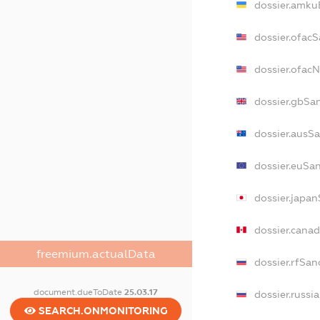
dossier.amku
dossier.ofac
dossier.ofac
dossier.gbSa
dossier.ausS
dossier.euSa
dossier.japa
dossier.cana
freemium.actualData
dossier.rfSan
document.dueToDate
25.03.17
dossier.russi
SEARCH.ONMONITORING