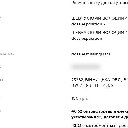
Розмір внеску до статутног
:
ШЕВЧУК ЮРІЙ ВОЛОДИМ
dossier.position -
ШЕВЧУК ЮРІЙ ВОЛОДИМ
dossier.position -
ciaries:
dossier.missingData
:
XXXXXXXXXX
ss:
23262, ВІННИЦЬКА ОБЛ., В
ВУЛИЦЯ ЛЕНІНА, 1, 9
l:
100 грн.
:
46.52
оптова торгівля елек
устаткованням, деталями д
43.21
електромонтажні роб