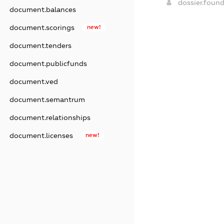
dossier.foun
document.balances
document.scorings
new!
document.tenders
document.publicfunds
document.ved
document.semantrum
document.relationships
document.licenses
new!