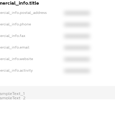
ercial_info.title
ercial_info.postal_address
XXXXXXXXXX
ercial_info.phone
XXXXXXXXXX
ercial_info.fax
XXXXXXXXXX
ercial_info.email
XXXXXXXXXX
ercial_info.website
XXXXXXXXXX
rcial_info.activity
XXXXXXXXXX
ampleText_1
xampleText_2
nonymousPerSearch2
DETAILS
FREEMIUM.REGISTER