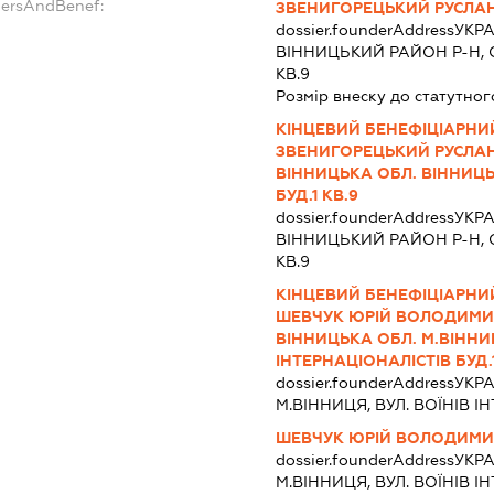
dersAndBenef:
ЗВЕНИГОРЕЦЬКИЙ РУСЛА
dossier.founderAddress
УКРА
ВIННИЦЬКИЙ РАЙОН Р-Н, С.П
КВ.9
Розмір внеску до статутног
КІНЦЕВИЙ БЕНЕФІЦІАРНИЙ
ЗВЕНИГОРЕЦЬКИЙ РУСЛАН 
ВІННИЦЬКА ОБЛ. ВІННИЦЬК
БУД.1 КВ.9
dossier.founderAddress
УКРА
ВIННИЦЬКИЙ РАЙОН Р-Н, С.П
КВ.9
КІНЦЕВИЙ БЕНЕФІЦІАРНИЙ
ШЕВЧУК ЮРІЙ ВОЛОДИМИРО
ВІННИЦЬКА ОБЛ. М.ВІННИ
ІНТЕРНАЦІОНАЛІСТІВ БУД.
dossier.founderAddress
УКРА
М.ВІННИЦЯ, ВУЛ. ВОЇНІВ ІН
ШЕВЧУК ЮРІЙ ВОЛОДИМ
dossier.founderAddress
УКРА
М.ВІННИЦЯ, ВУЛ. ВОЇНІВ ІН