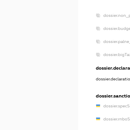
dossier.non_p
dossier.budg
dossier.palne
dossier.bigT
dossier.declara
dossier.declarat
dossier.sancti
dossier.spec
dossier.rnbo