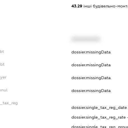
43.29
інші будівельно-монт
XXXXXXXXXX
ebt
dossier.missingData
ebt
dossier.missingData
ayer
dossier.missingData
nnul
dossier.missingData
e_tax_reg
dossier.single_tax_reg_date -
dossier.single_tax_reg_rate 
dossier.single_tax_reg_grou