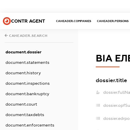
CONTR AGENT
CAHEADER.COMPANIES
CAHEADER.PERSONS
CAHEADER.SEARCH
document.dossier
ВІА ЕЛ
document.statements
document.history
dossier.title
document.inspections
dossier.fullN
document.bankruptcy
document.court
dossier.opfS
document.taxdebts
dossier.edrpo
document.enforcements