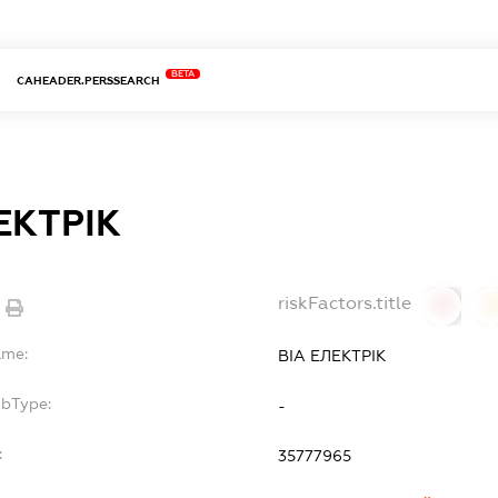
BETA
CAHEADER.PERSSEARCH
ЕКТРІК
riskFactors.title
0
ame:
ВІА ЕЛЕКТРІК
ubType:
-
:
35777965