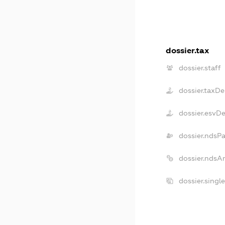
dossier.tax
dossier.staff
dossier.taxD
dossier.esvD
dossier.ndsP
dossier.ndsA
dossier.singl