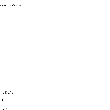
ажні роботи
 31.12.15
- 5
p - 3