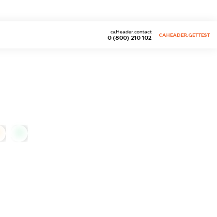
caHeader.contact
CAHEADER.GETTEST
0 (800) 210 102
0
0