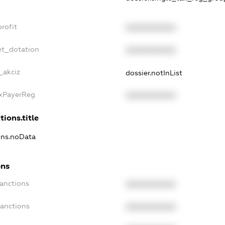
rofit
XXXXXXXXXX
et_dotation
XXXXXXXXXX
_akciz
dossier.notInList
axPayerReg
XXXXXXXXXX
tions.title
ions.noData
ons
Sanctions
XXXXXXXXXX
Sanctions
XXXXXXXXXX