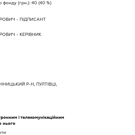
о фонду (грн.):
40
(40 %)
ИРОВИЧ
-
ПІДПИСАНТ
ИРОВИЧ
-
КЕРІВНИК
ІННИЦЬКИЙ Р-Н, ПУЛТІВЦІ,
тронним і телекомунікаційним
о нього
оти