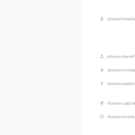
dossier.heads
dossier.benefi
dossier.smida
dossier.addre
dossier.capita
dossier.kveds