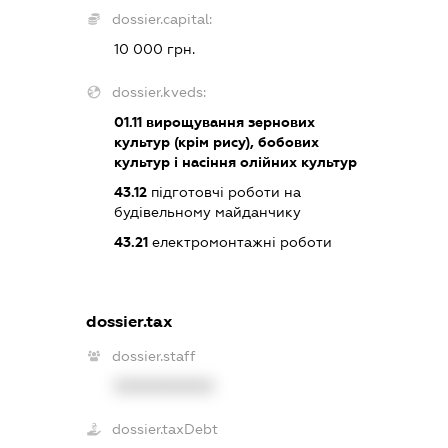
dossier.capital:
10 000 грн.
dossier.kveds:
01.11
вирощування зернових
культур (крім рису), бобових
культур і насіння олійних культур
43.12
підготовчі роботи на
будівельному майданчику
43.21
електромонтажні роботи
dossier.tax
dossier.staff
XXXXXXXXXX
dossier.taxDebt