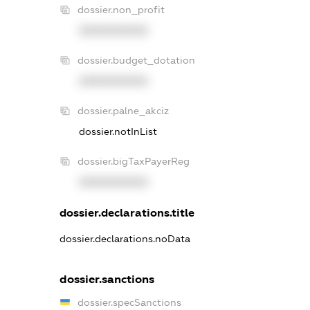
dossier.non_profit
XXXXXXXXXX
dossier.budget_dotation
XXXXXXXXXX
dossier.palne_akciz
dossier.notInList
dossier.bigTaxPayerReg
XXXXXXXXXX
dossier.declarations.title
dossier.declarations.noData
dossier.sanctions
dossier.specSanctions