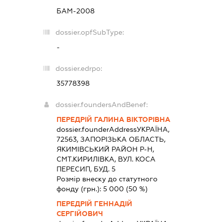
БАМ-2008
dossier.opfSubType:
-
dossier.edrpo:
35778398
dossier.foundersAndBenef:
ПЕРЕДРІЙ ГАЛИНА ВІКТОРІВНА
dossier.founderAddress
УКРАЇНА,
72563, ЗАПОРIЗЬКА ОБЛАСТЬ,
ЯКИМIВСЬКИЙ РАЙОН Р-Н,
СМТ.КИРИЛІВКА, ВУЛ. КОСА
ПЕРЕСИП, БУД. 5
Розмір внеску до статутного
фонду (грн.):
5 000
(50 %)
ПЕРЕДРІЙ ГЕННАДІЙ
СЕРГІЙОВИЧ