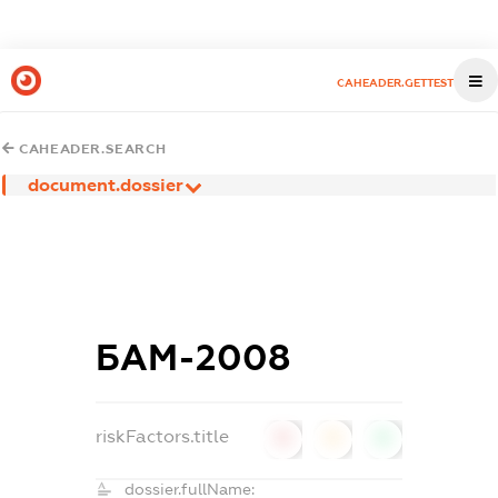
CAHEADER.GETTEST
CAHEADER.SEARCH
document.dossier
БАМ-2008
riskFactors.title
0
0
0
dossier.fullName: