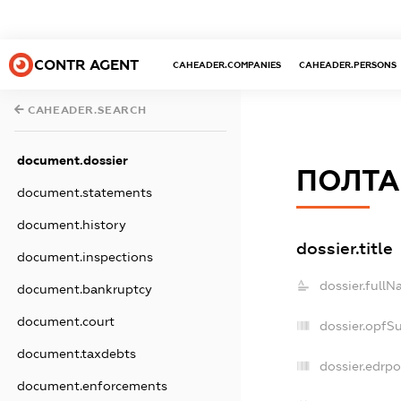
CONTR AGENT
CAHEADER.COMPANIES
CAHEADER.PERSONS
CAHEADER.SEARCH
document.dossier
ПОЛТА
document.statements
document.history
dossier.title
document.inspections
dossier.fullN
document.bankruptcy
document.court
dossier.opfS
document.taxdebts
dossier.edrpo
document.enforcements