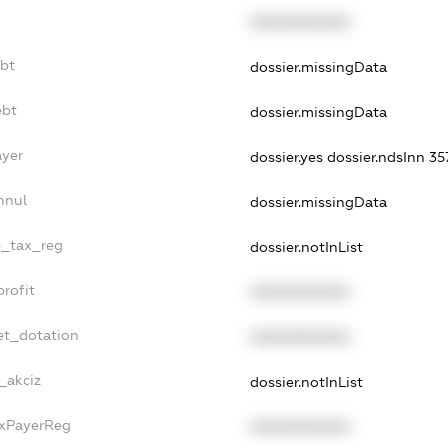
XXXXXXXXXX
ebt
dossier.missingData
ebt
dossier.missingData
ayer
dossier.yes
dossier.ndsInn 
nnul
dossier.missingData
e_tax_reg
dossier.notInList
rofit
XXXXXXXXXX
et_dotation
XXXXXXXXXX
_akciz
dossier.notInList
axPayerReg
XXXXXXXXXX