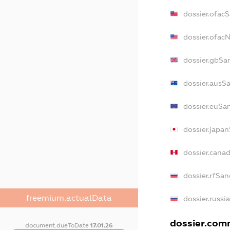
dossier.ofac
dossier.ofa
dossier.gbSa
dossier.ausS
dossier.euSa
dossier.japa
dossier.cana
dossier.rfSan
freemium.actualData
dossier.russi
dossier.comm
document.dueToDate
17.01.26