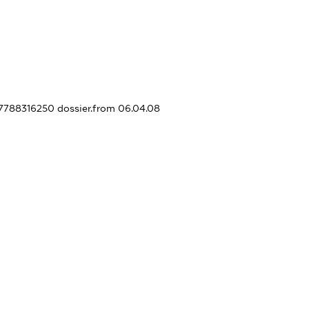
357788316250
dossier.from 06.04.08