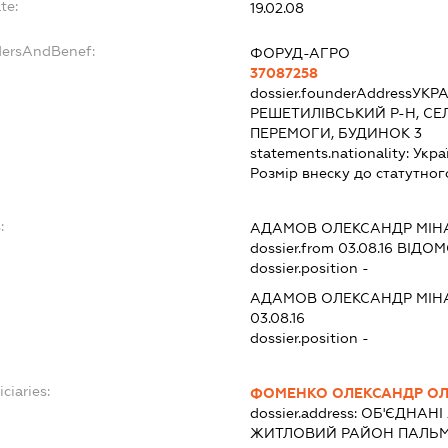
te:
19.02.08
dersAndBenef:
ФОРУД-АГРО
37087258
dossier.founderAddress
УКРА
РЕШЕТИЛІВСЬКИЙ Р-Н, СЕ
ПЕРЕМОГИ, БУДИНОК 3
statements.nationality:
Укра
Розмір внеску до статутног
:
АДАМОВ ОЛЕКСАНДР МІН
dossier.from 03.08.16
ВІДОМО
dossier.position -
АДАМОВ ОЛЕКСАНДР МІН
03.08.16
dossier.position -
ciaries:
ФОМЕНКО ОЛЕКСАНДР О
dossier.address:
ОБ'ЄДНАНІ 
ЖИТЛОВИЙ РАЙОН ПАЛЬМА 