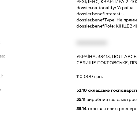
РЕЗІДЕНС, КВАРТИРА 2-40
dossier.nationality:
Україна
dossier.benefInterest:
-
dossier.benefType:
Не прями
dossier.benefRole:
КІНЦЕВИ
:
XXXXXXXXXX
ss:
УКРАЇНА, 38413, ПОЛТАВС
СЕЛИЩЕ ПОКРОВСЬКЕ, ПР
l:
110 000 грн.
:
52.10
складське господарст
35.11
виробництво електрое
35.14
торгівля електроенерг