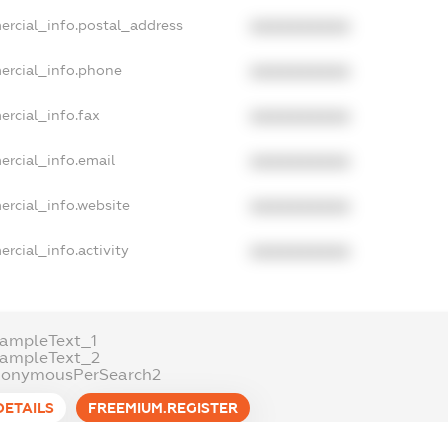
ercial_info.postal_address
XXXXXXXXXX
ercial_info.phone
XXXXXXXXXX
ercial_info.fax
XXXXXXXXXX
ercial_info.email
XXXXXXXXXX
ercial_info.website
XXXXXXXXXX
rcial_info.activity
XXXXXXXXXX
ampleText_1
xampleText_2
nonymousPerSearch2
DETAILS
FREEMIUM.REGISTER