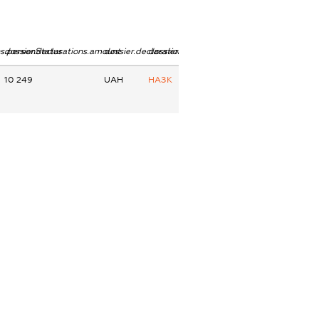
ns.personStatus
dossier.declarations.amount
dossier.declarations.currency
dossier.declarations.source
10 249
UAH
НАЗК