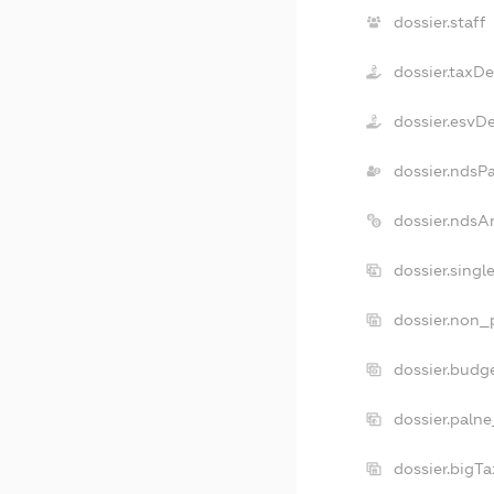
dossier.staff
dossier.taxD
dossier.esvD
dossier.ndsP
dossier.ndsA
dossier.singl
dossier.non_p
dossier.budg
dossier.palne
dossier.bigT