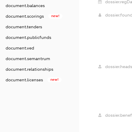
dossier.regDa
document.balances
dossier.foun
document.scorings
new!
document.tenders
document.publicfunds
document.ved
document.semantrum
dossier.heads
document.relationships
document.licenses
new!
dossier.benefi