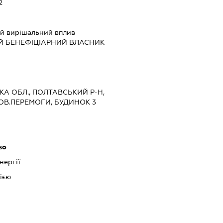
2
й вирішальний вплив
Й БЕНЕФІЦІАРНИЙ ВЛАСНИК
ЬКА ОБЛ., ПОЛТАВСЬКИЙ Р-Н,
ОВ.ПЕРЕМОГИ, БУДИНОК 3
во
нергії
ією