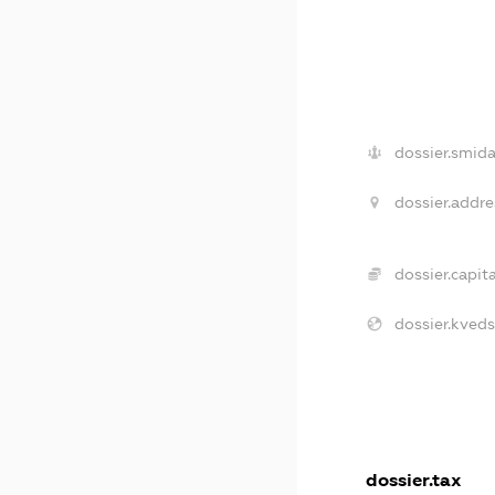
dossier.smida
dossier.addre
dossier.capita
dossier.kveds
dossier.tax