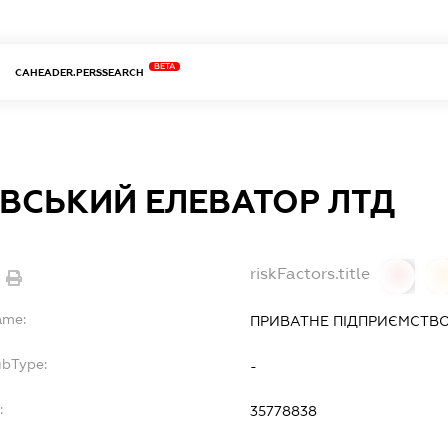
BETA
CAHEADER.PERSSEARCH
ВСЬКИЙ ЕЛЕВАТОР ЛТД
riskFactors.title
0
ame:
ПРИВАТНЕ ПІДПРИЄМСТВО
ubType:
-
:
35778838