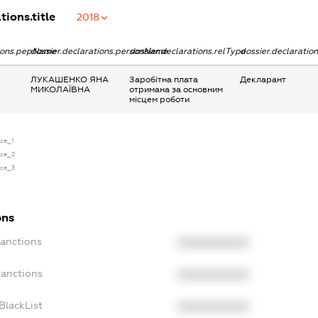
tions.title
2018
tions.pepName
dossier.declarations.personName
dossier.declarations.relType
dossier.declaratio
ЛУКАШЕНКО ЯНА
Заробітна плата
Декларант
МИКОЛАЇВНА
отримана за основним
місцем роботи
nse_1
nse_2
nse_3
ons
Sanctions
XXXXXXXXXX
Sanctions
XXXXXXXXXX
BlackList
XXXXXXXXXX