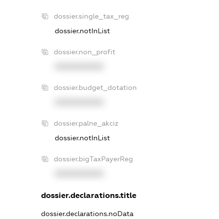
dossier.single_tax_reg
dossier.notInList
dossier.non_profit
XXXXXXXXXX
dossier.budget_dotation
XXXXXXXXXX
dossier.palne_akciz
dossier.notInList
dossier.bigTaxPayerReg
XXXXXXXXXX
dossier.declarations.title
dossier.declarations.noData