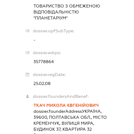
ТОВАРИСТВО З ОБМЕЖЕНОЮ
ВІДПОВІДАЛЬНІСТЮ
"ПЛАНЕТАРІУМ"
dossier.opfSubType:
-
dossier.edrpo:
35778864
dossier.regDate:
25.02.08
dossier.foundersAndBenef:
ТКАЧ МИКОЛА ЄВГЕНІЙОВИЧ
dossier.founderAddress
УКРАЇНА,
39600, ПОЛТАВСЬКА ОБЛ., МІСТО
КРЕМЕНЧУК, ВУЛИЦЯ МИРА,
БУДИНОК 37, КВАРТИРА 32