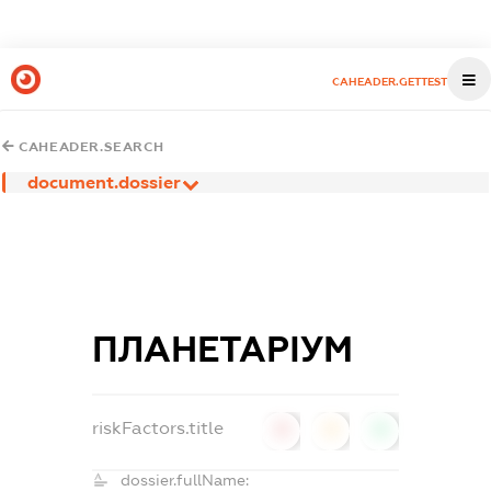
CAHEADER.GETTEST
CAHEADER.SEARCH
document.dossier
ПЛАНЕТАРІУМ
riskFactors.title
0
0
0
dossier.fullName: