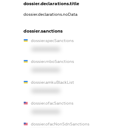
dossier.declarations.title
dossier.declarations.noData
dossier.sanctions
dossier.specSanctions
XXXXXXXXXX
dossier.rnboSanctions
XXXXXXXXXX
dossier.amkuBlackList
XXXXXXXXXX
dossier.ofacSanctions
XXXXXXXXXX
dossier.ofacNonSdnSanctions