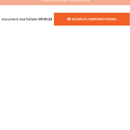
XXXXXXXXXX
dossier.commercial_info.activity
document.dueToDate
03.10.22
SEARCH.ONMONITORING
XXXXXXXXXX
freemium.exampleText_1
freemium.exampleText_2
freemium.anonymousPerSearch2
FREEMIUM.DETAILS
FREEMIUM.REGISTER