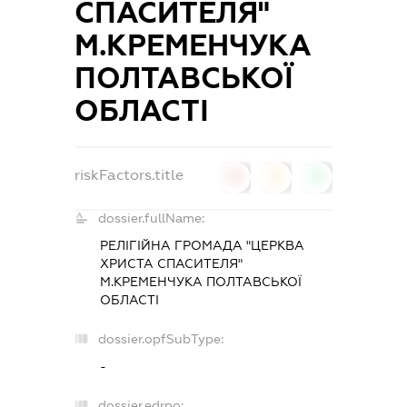
СПАСИТЕЛЯ"
М.КРЕМЕНЧУКА
ПОЛТАВСЬКОЇ
ОБЛАСТІ
riskFactors.title
0
0
0
dossier.fullName:
РЕЛІГІЙНА ГРОМАДА "ЦЕРКВА
ХРИСТА СПАСИТЕЛЯ"
М.КРЕМЕНЧУКА ПОЛТАВСЬКОЇ
ОБЛАСТІ
dossier.opfSubType:
-
dossier.edrpo: