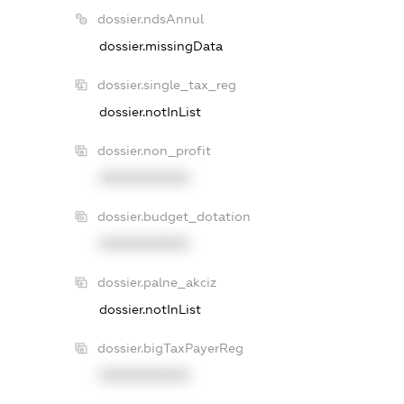
dossier.ndsAnnul
dossier.missingData
dossier.single_tax_reg
dossier.notInList
dossier.non_profit
XXXXXXXXXX
dossier.budget_dotation
XXXXXXXXXX
dossier.palne_akciz
dossier.notInList
dossier.bigTaxPayerReg
XXXXXXXXXX