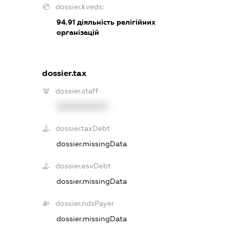
dossier.kveds:
94.91
діяльність релігійних
організацій
dossier.tax
dossier.staff
XXXXXXXXXX
dossier.taxDebt
dossier.missingData
dossier.esvDebt
dossier.missingData
dossier.ndsPayer
dossier.missingData