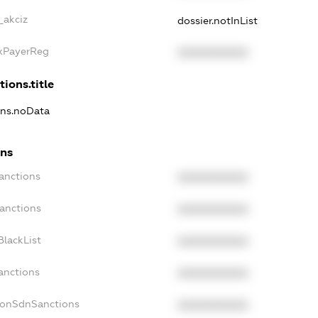
_akciz
dossier.notInList
axPayerReg
XXXXXXXXXX
tions.title
ions.noData
ons
Sanctions
XXXXXXXXXX
Sanctions
XXXXXXXXXX
BlackList
XXXXXXXXXX
anctions
XXXXXXXXXX
NonSdnSanctions
XXXXXXXXXX