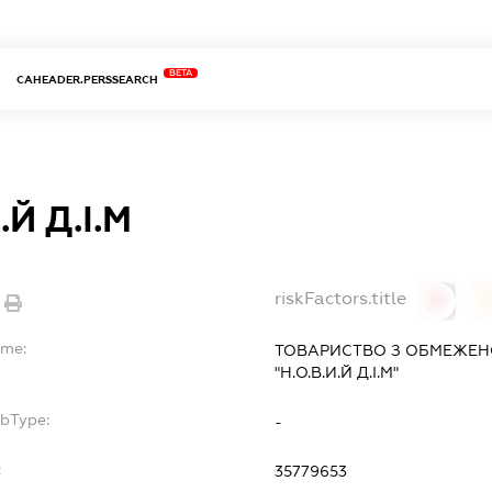
BETA
CAHEADER.PERSSEARCH
.Й Д.І.М
riskFactors.title
0
ame:
ТОВАРИСТВО З ОБМЕЖЕН
"Н.О.В.И.Й Д.І.М"
ubType:
-
:
35779653