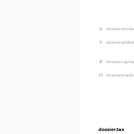
dossier.smida
dossier.addre
dossier.capita
dossier.kveds
dossier.tax