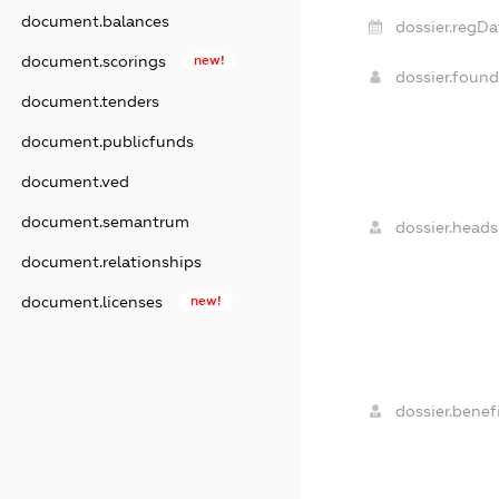
document.balances
dossier.regDa
document.scorings
new!
dossier.foun
document.tenders
document.publicfunds
document.ved
document.semantrum
dossier.heads
document.relationships
document.licenses
new!
dossier.benefi