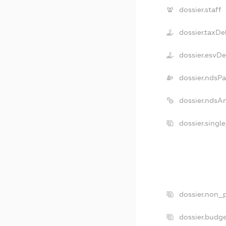
dossier.staff
dossier.taxDe
dossier.esvD
dossier.ndsPa
dossier.ndsA
dossier.singl
dossier.non_p
dossier.budg