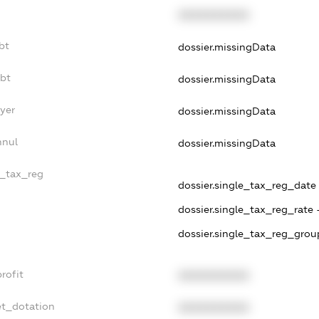
XXXXXXXXXX
bt
dossier.missingData
ebt
dossier.missingData
yer
dossier.missingData
nnul
dossier.missingData
e_tax_reg
dossier.single_tax_reg_date -
dossier.single_tax_reg_rate 
dossier.single_tax_reg_grou
rofit
XXXXXXXXXX
et_dotation
XXXXXXXXXX