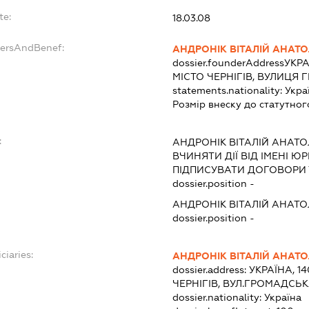
te:
18.03.08
dersAndBenef:
АНДРОНІК ВІТАЛІЙ АНАТ
dossier.founderAddress
УКРА
МІСТО ЧЕРНІГІВ, ВУЛИЦЯ
statements.nationality:
Укра
Розмір внеску до статутног
:
АНДРОНІК ВІТАЛІЙ АНАТ
ВЧИНЯТИ ДІЇ ВІД ІМЕНІ Ю
ПІДПИСУВАТИ ДОГОВОРИ 
dossier.position -
АНДРОНІК ВІТАЛІЙ АНАТ
dossier.position -
ciaries:
АНДРОНІК ВІТАЛІЙ АНАТ
dossier.address:
УКРАЇНА, 14
ЧЕРНІГІВ, ВУЛ.ГРОМАДСЬК
dossier.nationality:
Україна