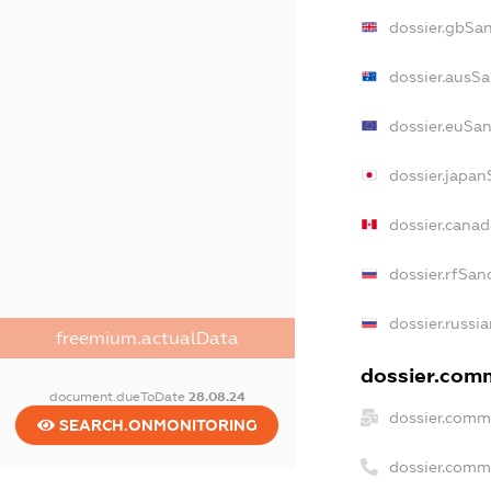
dossier.gbSa
dossier.ausS
dossier.euSa
dossier.japan
dossier.cana
dossier.rfSan
dossier.russi
freemium.actualData
dossier.comm
document.dueToDate
28.08.24
dossier.comm
SEARCH.ONMONITORING
dossier.comm