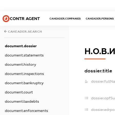
CONTR AGENT
CAHEADER.COMPANIES
CAHEADER.PERSONS
CAHEADER.SEARCH
document.dossier
Н.О.В.И
document.statements
document.history
dossier.title
document.inspections
dossier.fullN
document.bankruptcy
document.court
dossier.opfS
document.taxdebts
dossier.edrpo
document.enforcements