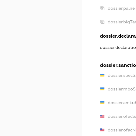
dossier.palne
dossier.bigT
dossier.declara
dossier.declarat
dossier.sancti
dossier.spec
dossier.rnbo
dossier.amku
dossier.ofacS
dossier.ofac