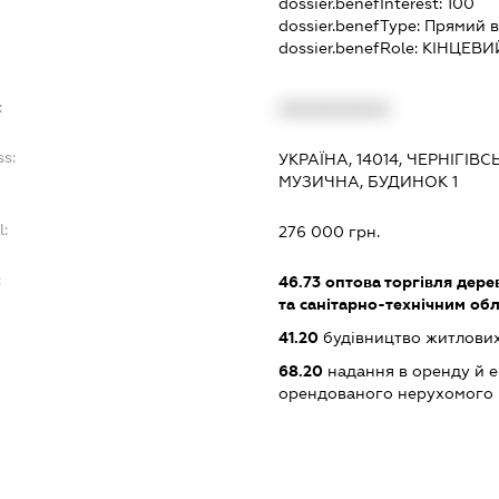
dossier.benefInterest:
100
dossier.benefType:
Прямий в
dossier.benefRole:
КІНЦЕВИ
:
XXXXXXXXXX
ss:
УКРАЇНА, 14014, ЧЕРНІГІВС
МУЗИЧНА, БУДИНОК 1
l:
276 000 грн.
:
46.73
оптова торгівля дере
та санітарно-технічним об
41.20
будівництво житлових
68.20
надання в оренду й е
орендованого нерухомого