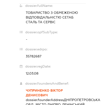
dossier.fullName:
ТОВАРИСТВО З ОБМЕЖЕНОЮ
ВІДПОВІДАЛЬНІСТЮ
СЕТАБ
СТАЛЬ ТА СЕРВІС
dossier.opfSubType:
-
dossier.edrpo:
35782687
dossier.regDate:
12.03.08
dossier.foundersAndBenef:
ЧУПРИНЕНКО ВІКТОР
ДЕНИСОВИЧ
dossier.founderAddress
ДНІПРОПЕТРОВСЬКА
ОБЛ., МІСТО ДНІПРО, ЛЕНІНСЬКИЙ