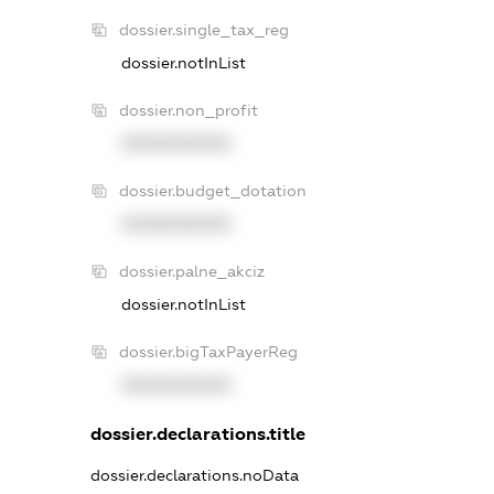
dossier.single_tax_reg
dossier.notInList
dossier.non_profit
XXXXXXXXXX
dossier.budget_dotation
XXXXXXXXXX
dossier.palne_akciz
dossier.notInList
dossier.bigTaxPayerReg
XXXXXXXXXX
dossier.declarations.title
dossier.declarations.noData