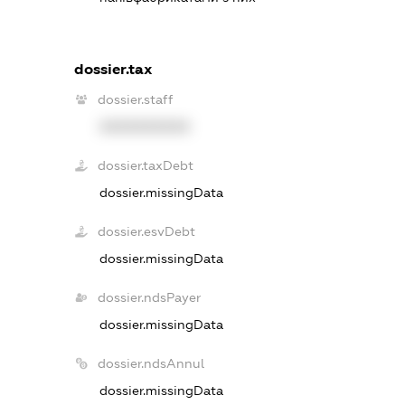
dossier.tax
dossier.staff
XXXXXXXXXX
dossier.taxDebt
dossier.missingData
dossier.esvDebt
dossier.missingData
dossier.ndsPayer
dossier.missingData
dossier.ndsAnnul
dossier.missingData