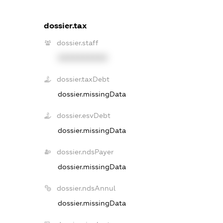
dossier.tax
dossier.staff
XXXXXXXXXX
dossier.taxDebt
dossier.missingData
dossier.esvDebt
dossier.missingData
dossier.ndsPayer
dossier.missingData
dossier.ndsAnnul
dossier.missingData