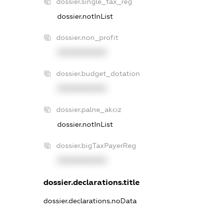
dossier.single_tax_reg
dossier.notInList
dossier.non_profit
XXXXXXXXXX
dossier.budget_dotation
XXXXXXXXXX
dossier.palne_akciz
dossier.notInList
dossier.bigTaxPayerReg
XXXXXXXXXX
dossier.declarations.title
dossier.declarations.noData