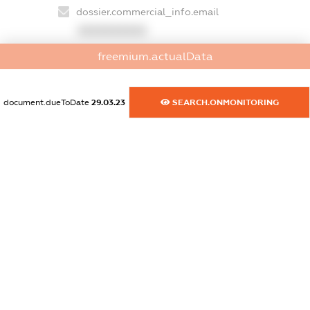
dossier.commercial_info.email
XXXXXXXXXX
freemium.actualData
dossier.commercial_info.website
XXXXXXXXXX
document.dueToDate
29.03.23
SEARCH.ONMONITORING
dossier.commercial_info.activity
XXXXXXXXXX
freemium.exampleText_1
freemium.exampleText_2
freemium.anonymousPerSearch2
FREEMIUM.DETAILS
FREEMIUM.REGISTER