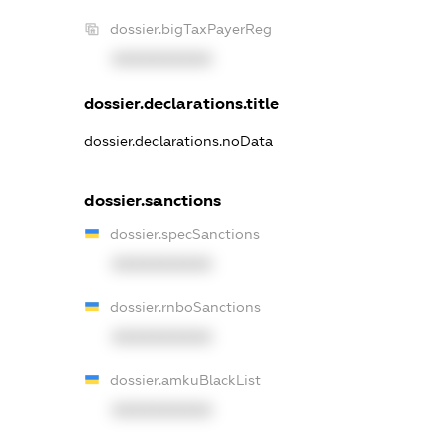
dossier.bigTaxPayerReg
XXXXXXXXXX
dossier.declarations.title
dossier.declarations.noData
dossier.sanctions
dossier.specSanctions
XXXXXXXXXX
dossier.rnboSanctions
XXXXXXXXXX
dossier.amkuBlackList
XXXXXXXXXX