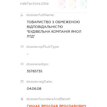
riskFactors.title
0
0
0
dossier.fullName:
ТОВАРИСТВО З ОБМЕЖЕНОЮ
ВІДПОВІДАЛЬНІСТЮ
"БУДІВЕЛЬНА КОМПАНІЯ ЯНОЛ
ЛТД"
dossier.opfSubType:
-
dossier.edrpo:
35785735
dossier.regDate:
04.06.08
dossier.foundersAndBenef:
ГИЩАК ЯРОСЛАВ ЯРОСЛАВОВИЧ