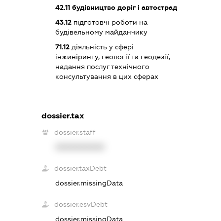
42.11
будівництво доріг і автострад
43.12
підготовчі роботи на
будівельному майданчику
71.12
діяльність у сфері
інжинірингу, геології та геодезії,
надання послуг технічного
консультування в цих сферах
dossier.tax
dossier.staff
XXXXXXXXXX
dossier.taxDebt
dossier.missingData
dossier.esvDebt
dossier.missingData