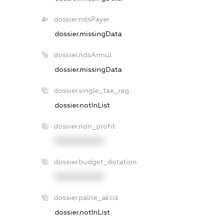
dossier.ndsPayer
dossier.missingData
dossier.ndsAnnul
dossier.missingData
dossier.single_tax_reg
dossier.notInList
dossier.non_profit
XXXXXXXXXX
dossier.budget_dotation
XXXXXXXXXX
dossier.palne_akciz
dossier.notInList