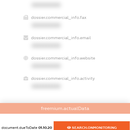
XXXXXXXXXX
dossier.commercial_info.fax
XXXXXXXXXX
dossier.commercial_info.email
XXXXXXXXXX
dossier.commercial_info.website
XXXXXXXXXX
dossier.commercial_info.activity
XXXXXXXXXX
freemium.actualData
freemium.exampleText_1
freemium.exampleText_2
freemium.anonymousPerSearch2
document.dueToDate
01.10.20
SEARCH.ONMONITORING