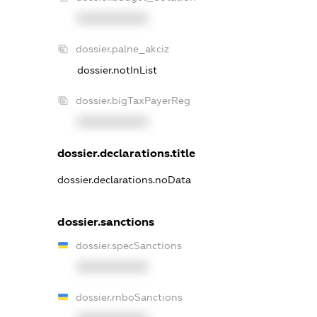
XXXXXXXXXX
dossier.palne_akciz
dossier.notInList
dossier.bigTaxPayerReg
XXXXXXXXXX
dossier.declarations.title
dossier.declarations.noData
dossier.sanctions
dossier.specSanctions
XXXXXXXXXX
dossier.rnboSanctions