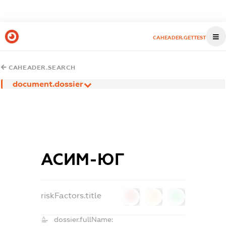
CAHEADER.GETTEST
CAHEADER.SEARCH
document.dossier
АСИМ-ЮГ
riskFactors.title
0
0
0
dossier.fullName: