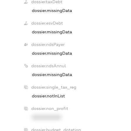
dossier.taxDebt
dossier.missingData
dossier.esvDebt
dossier.missingData
dossier.ndsPayer
dossier.missingData
dossier.ndsAnnul
dossier.missingData
dossier.single_tax_reg
dossier.notInList
dossier.non_profit
XXXXXXXXXX
dossier.budget_dotation