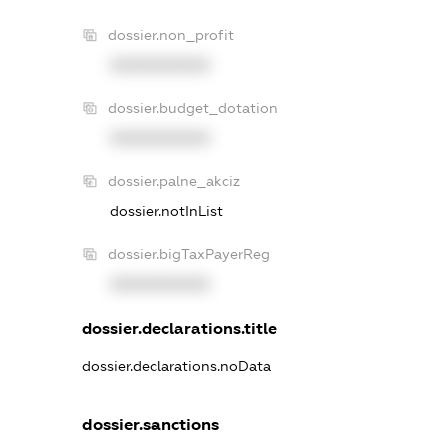
dossier.non_profit
XXXXXXXXXX
dossier.budget_dotation
XXXXXXXXXX
dossier.palne_akciz
dossier.notInList
dossier.bigTaxPayerReg
XXXXXXXXXX
dossier.declarations.title
dossier.declarations.noData
dossier.sanctions