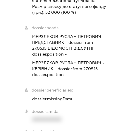
statements.nationality:
Україна
Розмір внеску до статутного фонду
(грн.):
52 000
(100 %)
dossier.heads:
МЕРЗЛЯКОВ РУСЛАН ПЕТРОВИЧ
-
ПРЕДСТАВНИК
- dossier.from
27.05.15
ВІДОМОСТІ ВІДСУТНІ
dossier.position -
МЕРЗЛЯКОВ РУСЛАН ПЕТРОВИЧ
-
КЕРІВНИК
- dossier.from 27.05.15
dossier.position -
dossier.beneficiaries:
dossier.missingData
dossier.smida:
XXXXXXXXXX