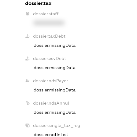
dossier.tax
dossier.staff
XXXXXXXXXX
dossier.taxDebt
dossier.missingData
dossier.esvDebt
dossier.missingData
dossier.ndsPayer
dossier.missingData
dossier.ndsAnnul
dossier.missingData
dossier.single_tax_reg
dossier.notInList