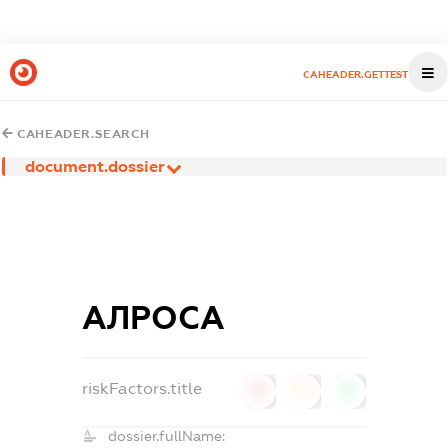
CAHEADER.GETTEST
CAHEADER.SEARCH
document.dossier
АЛРОСА
riskFactors.title
0
0
0
dossier.fullName: