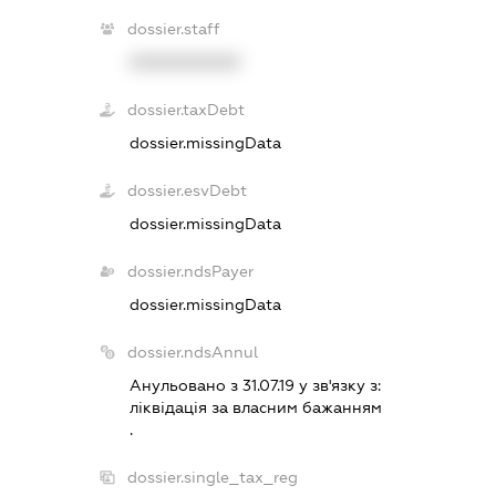
dossier.staff
XXXXXXXXXX
dossier.taxDebt
dossier.missingData
dossier.esvDebt
dossier.missingData
dossier.ndsPayer
dossier.missingData
dossier.ndsAnnul
Анульовано з 31.07.19 у зв'язку з:
лiквiдацiя за власним бажанням
.
dossier.single_tax_reg