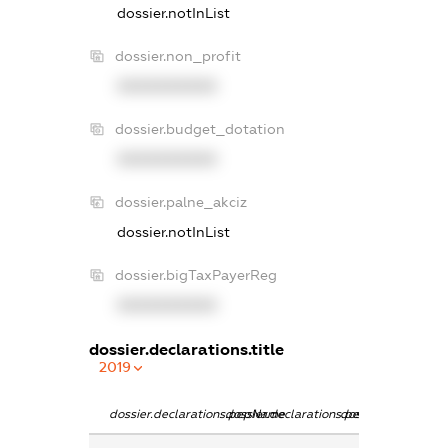
dossier.notInList
dossier.non_profit
XXXXXXXXXX
dossier.budget_dotation
XXXXXXXXXX
dossier.palne_akciz
dossier.notInList
dossier.bigTaxPayerReg
XXXXXXXXXX
dossier.declarations.title
2019
dossier.declarations.pepName
dossier.declarations.personName
dossier.declaratio