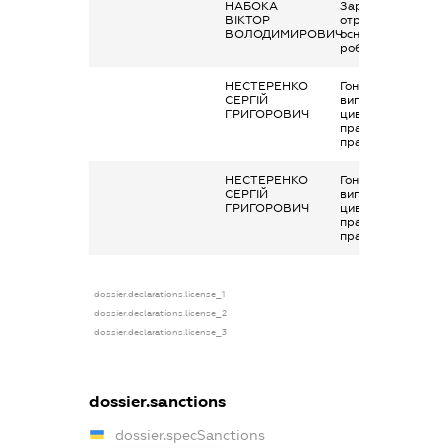
НАБОКА
Заробітна плата
ВІКТОР
отримана за
ВОЛОДИМИРОВИЧ
основним місцем
роботи
НЕСТЕРЕНКО
Гонорари та інші
СЕРГІЙ
виплати згідно з
ГРИГОРОВИЧ
цивільно-
правовим
правочинами
НЕСТЕРЕНКО
Гонорари та інші
СЕРГІЙ
виплати згідно з
ГРИГОРОВИЧ
цивільно-
правовим
правочинами
dossier.declarations.license_1
dossier.declarations.license_2
dossier.declarations.license_3
dossier.sanctions
dossier.specSanctions