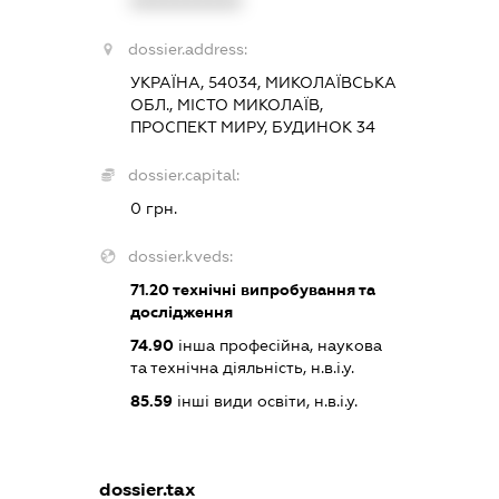
XXXXXXXXXX
dossier.address:
УКРАЇНА, 54034, МИКОЛАЇВСЬКА
ОБЛ., МІСТО МИКОЛАЇВ,
ПРОСПЕКТ МИРУ, БУДИНОК 34
dossier.capital:
0 грн.
dossier.kveds:
71.20
технічні випробування та
дослідження
74.90
інша професійна, наукова
та технічна діяльність, н.в.і.у.
85.59
інші види освіти, н.в.і.у.
dossier.tax