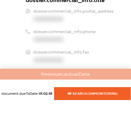
dossier.commercial_info.title
dossier.commercial_info.postal_address
XXXXXXXXXX
dossier.commercial_info.phone
XXXXXXXXXX
dossier.commercial_info.fax
XXXXXXXXXX
dossier.commercial_info.email
freemium.actualData
XXXXXXXXXX
dossier.commercial_info.website
document.dueToDate
01.02.18
SEARCH.ONMONITORING
XXXXXXXXXX
dossier.commercial_info.activity
XXXXXXXXXX