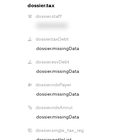
dossier.tax
dossier.staff
XXXXXXXXXX
dossier.taxDebt
dossier.missingData
dossier.esvDebt
dossier.missingData
dossier.ndsPayer
dossier.missingData
dossier.ndsAnnul
dossier.missingData
dossier.single_tax_reg
dossier.notInList