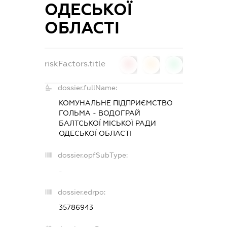
ОДЕСЬКОЇ
ОБЛАСТІ
riskFactors.title
0
0
0
dossier.fullName:
КОМУНАЛЬНЕ ПІДПРИЄМСТВО
ГОЛЬМА - ВОДОГРАЙ
БАЛТСЬКОЇ МІСЬКОЇ РАДИ
ОДЕСЬКОЇ ОБЛАСТІ
dossier.opfSubType:
-
dossier.edrpo:
35786943