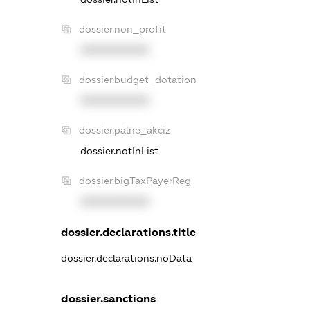
dossier.non_profit
XXXXXXXXXX
dossier.budget_dotation
XXXXXXXXXX
dossier.palne_akciz
dossier.notInList
dossier.bigTaxPayerReg
XXXXXXXXXX
dossier.declarations.title
dossier.declarations.noData
dossier.sanctions