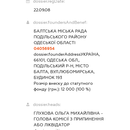
dossier.regDate:
22.09.08
dossier.foundersAndBenef:
БАЛТСЬКА МІСЬКА РАДА
ПОДІЛЬСЬКОГО РАЙОНУ
ОДЕСЬКОЇ ОБЛАСТІ
04056954
dossier.founderAddress
УКРАЇНА,
66101, ОДЕСЬКА ОБЛ.,
ПОДІЛЬСЬКИЙ Р-Н, МІСТО
БАЛТА, ВУЛ.ЛЮБОМИРСЬКА,
БУДИНОК 193
Розмір внеску до статутного
фонду (грн.):
12 000
(100 %)
dossier.heads:
ГЛУХОВА ОЛЬГА МИХАЙЛІВНА
-
ГОЛОВА КОМІСІЇ З ПРИПИНЕННЯ
АБО ЛІКВІДАТОР