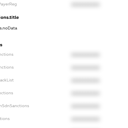
xPayerReg
XXXXXXXXXX
ons.title
ns.noData
ns
nctions
XXXXXXXXXX
nctions
XXXXXXXXXX
ackList
XXXXXXXXXX
nctions
XXXXXXXXXX
onSdnSanctions
XXXXXXXXXX
tions
XXXXXXXXXX