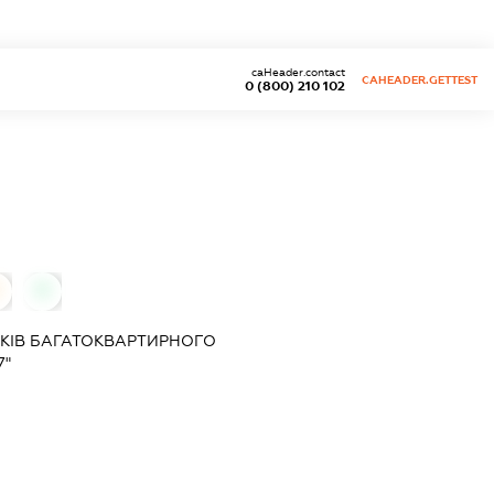
caHeader.contact
CAHEADER.GETTEST
0 (800) 210 102
0
КІВ БАГАТОКВАРТИРНОГО
7"