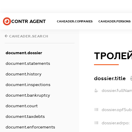
CONTR AGENT
CAHEADER.COMPANIES
CAHEADER.PERSONS
CAHEADER.SEARCH
document.dossier
ТРОЛЕЙ
document.statements
document.history
dossier.title
document.inspections
dossier.fullNa
document.bankruptcy
document.court
dossier.opfSub
document.taxdebts
dossier.edrpo:
document.enforcements