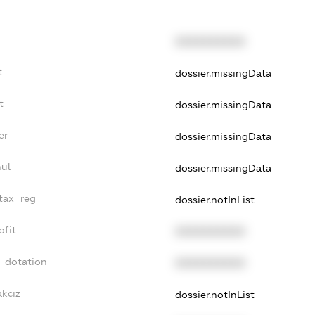
XXXXXXXXXX
t
dossier.missingData
t
dossier.missingData
er
dossier.missingData
nul
dossier.missingData
_tax_reg
dossier.notInList
ofit
XXXXXXXXXX
t_dotation
XXXXXXXXXX
akciz
dossier.notInList