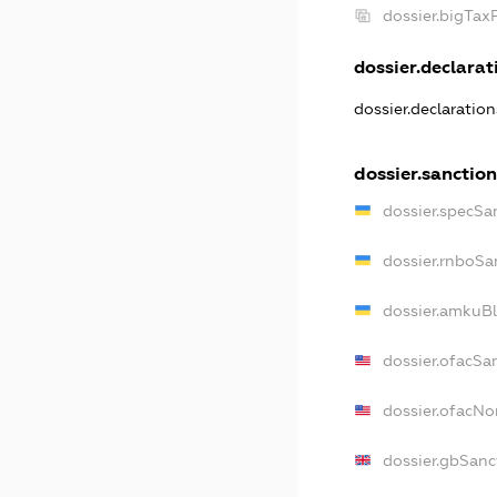
dossier.bigTa
dossier.declarati
dossier.declaratio
dossier.sanctio
dossier.specSa
dossier.rnboSa
dossier.amkuBl
dossier.ofacSa
dossier.ofacN
dossier.gbSanc