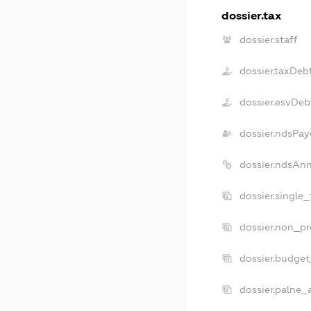
dossier.tax
dossier.staff
dossier.taxDeb
dossier.esvDeb
dossier.ndsPay
dossier.ndsAn
dossier.single
dossier.non_pr
dossier.budge
dossier.palne_