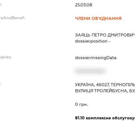
:
25.03.08
ersAndBenef:
ЧЛЕНИ ОБ'ЄДНАННЯ
ЗАЯЦЬ ПЕТРО ДМИТРОВИ
dossier.position -
aries:
dossier.missingData
XXXXXXXXXX
:
УКРАЇНА, 46027, ТЕРНОПІЛ
ВУЛИЦЯ ТРОЛЕЙБУСНА, БУ
0 грн.
81.10
комплексне обслуговув