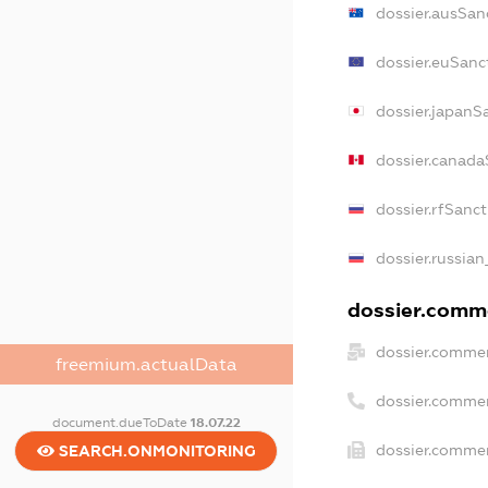
dossier.ausSan
dossier.euSanc
dossier.japanS
dossier.canada
dossier.rfSanc
dossier.russian
dossier.comme
dossier.commer
freemium.actualData
dossier.comme
document.dueToDate
18.07.22
dossier.commer
SEARCH.ONMONITORING