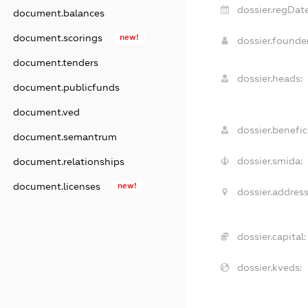
dossier.regDate
document.balances
document.scorings
new!
dossier.found
document.tenders
dossier.heads:
document.publicfunds
document.ved
dossier.benefici
document.semantrum
dossier.smida:
document.relationships
document.licenses
new!
dossier.address
dossier.capital:
dossier.kveds: