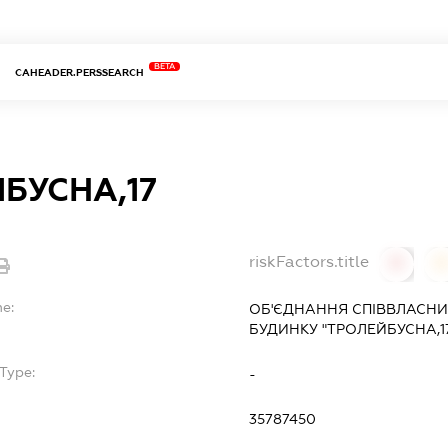
BETA
CAHEADER.PERSSEARCH
БУСНА,17
riskFactors.title
0
0
me:
ОБ'ЄДНАННЯ СПІВВЛАСНИ
БУДИНКУ "ТРОЛЕЙБУСНА,1
Type:
-
35787450