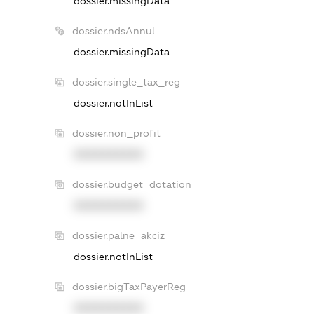
dossier.missingData
dossier.ndsAnnul
dossier.missingData
dossier.single_tax_reg
dossier.notInList
dossier.non_profit
XXXXXXXXXX
dossier.budget_dotation
XXXXXXXXXX
dossier.palne_akciz
dossier.notInList
dossier.bigTaxPayerReg
XXXXXXXXXX