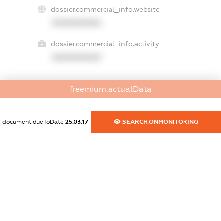
dossier.commercial_info.website
XXXXXXXXXX
dossier.commercial_info.activity
XXXXXXXXXX
freemium.actualData
freemium.exampleText_1
freemium.exampleText_2
freemium.anonymousPerSearch2
document.dueToDate
25.03.17
SEARCH.ONMONITORING
FREEMIUM.DETAILS
FREEMIUM.REGISTER