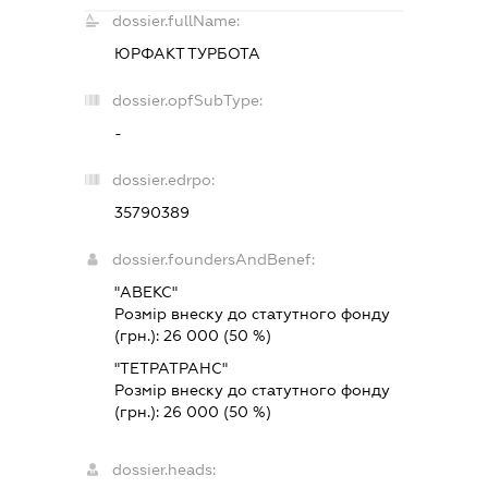
dossier.fullName:
ЮРФАКТ ТУРБОТА
dossier.opfSubType:
-
dossier.edrpo:
35790389
dossier.foundersAndBenef:
"АВЕКС"
Розмір внеску до статутного фонду
(грн.):
26 000
(50 %)
"ТЕТРАТРАНС"
Розмір внеску до статутного фонду
(грн.):
26 000
(50 %)
dossier.heads: