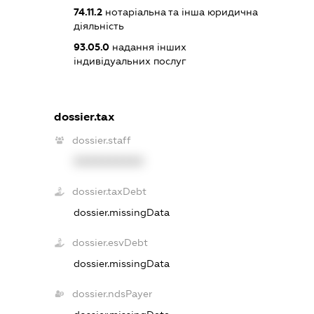
74.11.2
нотаріальна та інша юридична
діяльність
93.05.0
надання інших
індивідуальних послуг
dossier.tax
dossier.staff
XXXXXXXXXX
dossier.taxDebt
dossier.missingData
dossier.esvDebt
dossier.missingData
dossier.ndsPayer