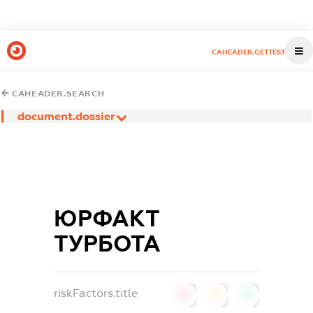
CAHEADER.GETTEST
CAHEADER.SEARCH
document.dossier
ЮРФАКТ
ТУРБОТА
riskFactors.title
0
0
0