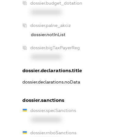
dossier.budget_dotation
XXXXXXXXXX
dossier.palne_akciz
dossier.notInList
dossier.bigTaxPayerReg
XXXXXXXXXX
dossier.declarations.title
dossier.declarations.noData
dossier.sanctions
dossier.specSanctions
XXXXXXXXXX
dossier.rnboSanctions