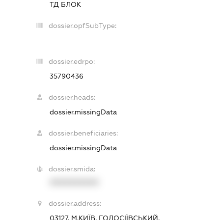
ТД БЛОК
dossier.opfSubType:
-
dossier.edrpo:
35790436
dossier.heads:
dossier.missingData
dossier.beneficiaries:
dossier.missingData
dossier.smida:
XXXXXXXXXX
dossier.address:
03127, М.КИЇВ, ГОЛОСІЇВСЬКИЙ,