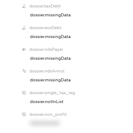
dossier.taxDebt
dossier.missingData
dossier.esvDebt
dossier.missingData
dossier.ndsPayer
dossier.missingData
dossier.ndsAnnul
dossier.missingData
dossier.single_tax_reg
dossier.notInList
dossier.non_profit
XXXXXXXXXX