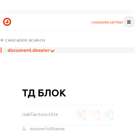
CAHEADER.GETTEST
CAHEADER.SEARCH
document.dossier
ТД БЛОК
riskFactors.title
0
0
0
dossier.fullName: