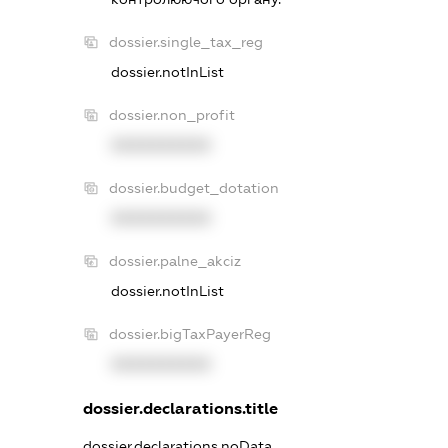
dossier.single_tax_reg
dossier.notInList
dossier.non_profit
XXXXXXXXXX
dossier.budget_dotation
XXXXXXXXXX
dossier.palne_akciz
dossier.notInList
dossier.bigTaxPayerReg
XXXXXXXXXX
dossier.declarations.title
dossier.declarations.noData