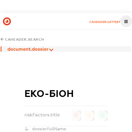
CAHEADER.GETTEST
CAHEADER.SEARCH
document.dossier
ЕКО-БІОН
riskFactors.title
0
0
0
dossier.fullName: