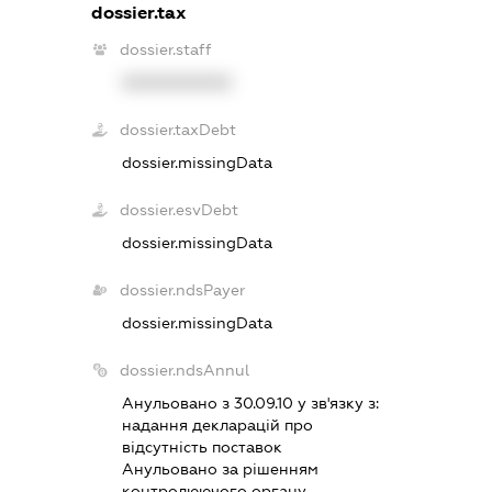
dossier.tax
dossier.staff
XXXXXXXXXX
dossier.taxDebt
dossier.missingData
dossier.esvDebt
dossier.missingData
dossier.ndsPayer
dossier.missingData
dossier.ndsAnnul
Анульовано з 30.09.10 у зв'язку з:
надання декларацiй про
вiдсутнiсть поставок
Анульовано за рiшенням
контролюючого органу.