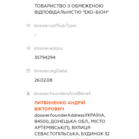
ТОВАРИСТВО З ОБМЕЖЕНОЮ
ВІДПОВІДАЛЬНІСТЮ "ЕКО-БІОН"
dossier.opfSubType:
-
dossier.edrpo:
35794294
dossier.regDate:
26.02.08
dossier.foundersAndBenef:
ЛИТВИНЕНКО АНДРІЙ
ВІКТОРОВИЧ
dossier.founderAddress
УКРАЇНА,
84500, ДОНЕЦЬКА ОБЛ., МІСТО
АРТЕМІВСЬК(П), ВУЛИЦЯ
СЕВАСТОПІЛЬСЬКА, БУДИНОК 32