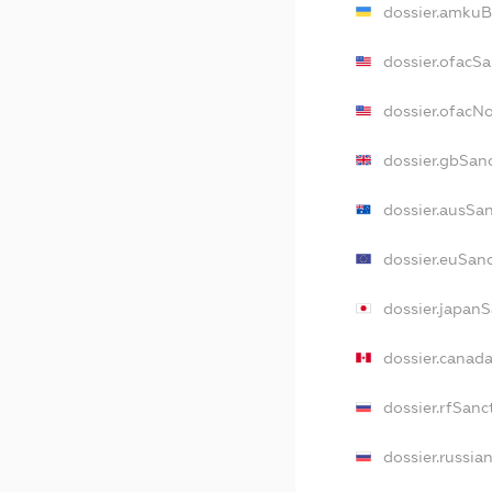
dossier.amkuB
dossier.ofacS
dossier.ofacN
dossier.gbSan
dossier.ausSa
dossier.euSan
dossier.japan
dossier.canad
dossier.rfSanc
dossier.russia