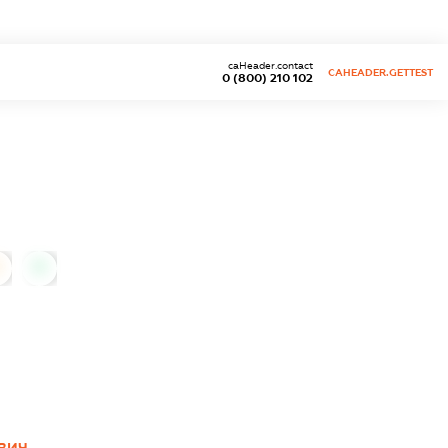
caHeader.contact
CAHEADER.GETTEST
0 (800) 210 102
0
ВИЧ