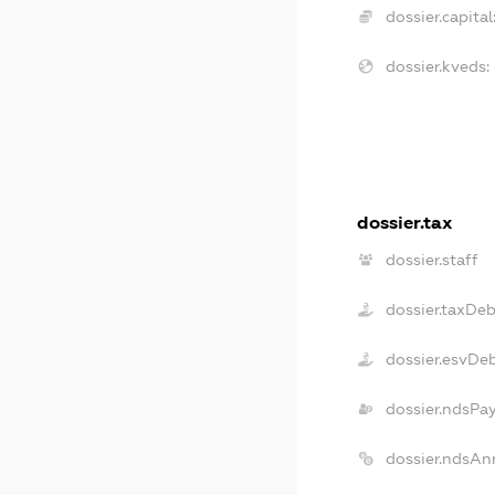
dossier.capital
dossier.kveds:
dossier.tax
dossier.staff
dossier.taxDeb
dossier.esvDe
dossier.ndsPa
dossier.ndsAn