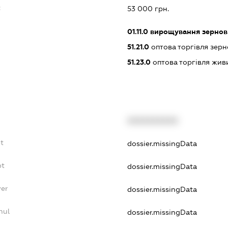
:
53 000 грн.
01.11.0
вирощування зернови
51.21.0
оптова торгівля зерн
51.23.0
оптова торгівля жив
XXXXXXXXXX
t
dossier.missingData
bt
dossier.missingData
yer
dossier.missingData
nul
dossier.missingData