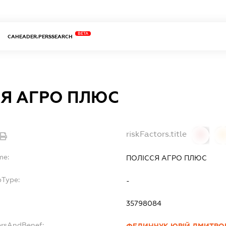
BETA
CAHEADER.PERSSEARCH
СЯ АГРО ПЛЮС
riskFactors.title
0
0
me:
ПОЛІССЯ АГРО ПЛЮС
bType:
-
35798084
ersAndBenef:
ФЕДИНЧУК ЮРІЙ ДМИТРО