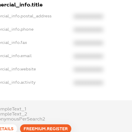
rcial_info.title
rcial_info.postal_address
XXXXXXXXXX
rcial_info.phone
XXXXXXXXXX
cial_info.fax
XXXXXXXXXX
rcial_info.email
XXXXXXXXXX
rcial_info.website
XXXXXXXXXX
cial_info.activity
XXXXXXXXXX
ampleText_1
ampleText_2
onymousPerSearch2
ETAILS
FREEMIUM.REGISTER