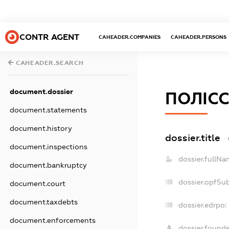
CONTR AGENT
CAHEADER.COMPANIES
CAHEADER.PERSONS
CAHEADER.SEARCH
document.dossier
ПОЛІС
document.statements
document.history
dossier.title
document.inspections
dossier.fullNa
document.bankruptcy
dossier.opfSu
document.court
document.taxdebts
dossier.edrpo:
document.enforcements
dossier.found