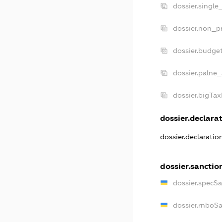
dossier.single
dossier.non_pr
dossier.budge
dossier.palne_
dossier.bigTa
dossier.declarat
dossier.declarati
dossier.sanctio
dossier.specS
dossier.rnboS