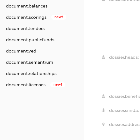
document.balances
document.scorings
new!
document.tenders
document.publicfunds
document.ved
dossier.heads:
document.semantrum
document.relationships
document.licenses
new!
dossier.benefic
dossier.smida:
dossier.addres