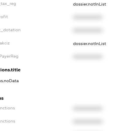
_tax_reg
dossier.notInList
ofit
XXXXXXXXXX
t_dotation
XXXXXXXXXX
akciz
dossier.notInList
xPayerReg
XXXXXXXXXX
ions.title
ons.noData
ns
anctions
XXXXXXXXXX
anctions
XXXXXXXXXX