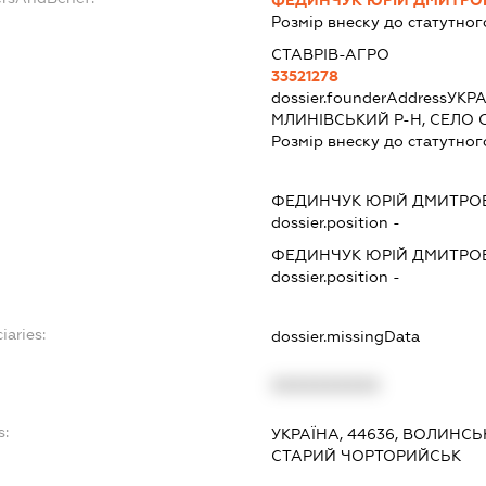
Розмір внеску до статутног
СТАВРІВ-АГРО
33521278
dossier.founderAddress
УКРА
МЛИНІВСЬКИЙ Р-Н, СЕЛО 
Розмір внеску до статутног
ФЕДИНЧУК ЮРІЙ ДМИТРО
dossier.position -
ФЕДИНЧУК ЮРІЙ ДМИТРО
dossier.position -
iaries:
dossier.missingData
XXXXXXXXXX
s:
УКРАЇНА, 44636, ВОЛИНСЬ
СТАРИЙ ЧОРТОРИЙСЬК