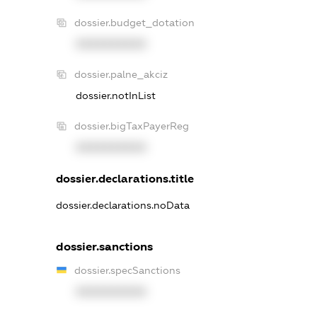
dossier.budget_dotation
XXXXXXXXXX
dossier.palne_akciz
dossier.notInList
dossier.bigTaxPayerReg
XXXXXXXXXX
dossier.declarations.title
dossier.declarations.noData
dossier.sanctions
dossier.specSanctions
XXXXXXXXXX