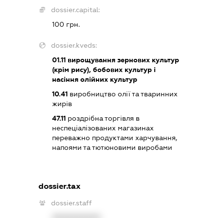
dossier.capital:
100 грн.
dossier.kveds:
01.11
вирощування зернових культур
(крім рису), бобових культур і
насіння олійних культур
10.41
виробництво олії та тваринних
жирів
47.11
роздрібна торгівля в
неспеціалізованих магазинах
переважно продуктами харчування,
напоями та тютюновими виробами
dossier.tax
dossier.staff
XXXXXXXXXX