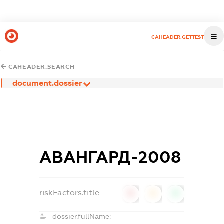
CAHEADER.GETTEST
CAHEADER.SEARCH
document.dossier
АВАНГАРД-2008
riskFactors.title
0
0
0
dossier.fullName: