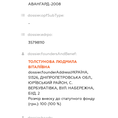
АВАНГАРД-2008
dossier.opfSubType:
-
dossier.edrpo:
35798110
dossier.foundersAndBenef:
ТОЛСТУНОВА ЛЮДМИЛА
ВІТАЛІЇВНА
dossier.founderAddress
УКРАЇНА,
51326, ДНIПРОПЕТРОВСЬКА ОБЛ.,
ЮР'ЇВСЬКИЙ РАЙОН, С.
ВЕРБУВАТІВКА, ВУЛ. НАБЕРЕЖНА,
БУД. 2
Розмір внеску до статутного фонду
(грн.):
100
(100 %)
dossier.heads: