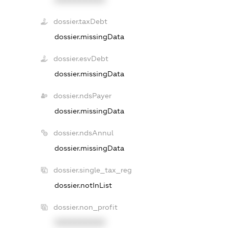
dossier.taxDebt
dossier.missingData
dossier.esvDebt
dossier.missingData
dossier.ndsPayer
dossier.missingData
dossier.ndsAnnul
dossier.missingData
dossier.single_tax_reg
dossier.notInList
dossier.non_profit
XXXXXXXXXX