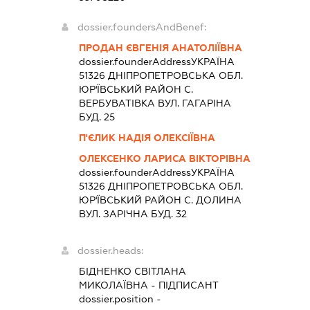
dossier.foundersAndBenef:
ПРОДАН ЄВГЕНІЯ АНАТОЛІЇВНА
dossier.founderAddress
УКРАЇНА
51326 ДНIПРОПЕТРОВСЬКА ОБЛ.
ЮР'ЇВСЬКИЙ РАЙОН С.
ВЕРБУВАТІВКА ВУЛ. ГАГАРІНА
БУД. 25
П'ЄЛИК НАДІЯ ОЛЕКСІЇВНА
ОЛЕКСЕНКО ЛАРИСА ВІКТОРІВНА
dossier.founderAddress
УКРАЇНА
51326 ДНIПРОПЕТРОВСЬКА ОБЛ.
ЮР'ЇВСЬКИЙ РАЙОН С. ДОЛИНА
ВУЛ. ЗАРІЧНА БУД. 32
dossier.heads:
БІДНЕНКО СВІТЛАНА
МИКОЛАЇВНА
-
ПІДПИСАНТ
dossier.position -