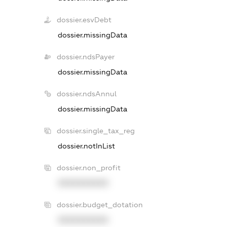
dossier.esvDebt
dossier.missingData
dossier.ndsPayer
dossier.missingData
dossier.ndsAnnul
dossier.missingData
dossier.single_tax_reg
dossier.notInList
dossier.non_profit
XXXXXXXXXX
dossier.budget_dotation
XXXXXXXXXX