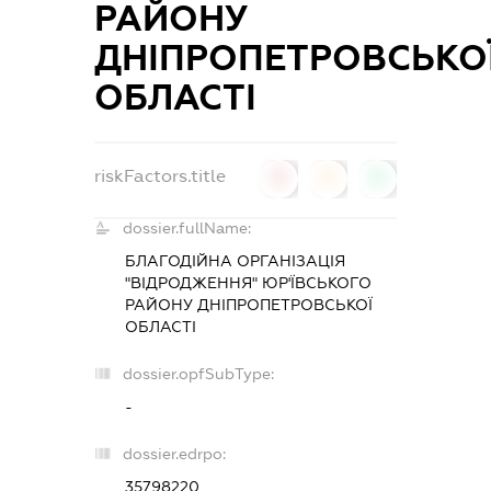
РАЙОНУ
ДНІПРОПЕТРОВСЬКО
ОБЛАСТІ
riskFactors.title
0
0
0
dossier.fullName:
БЛАГОДІЙНА ОРГАНІЗАЦІЯ
"ВІДРОДЖЕННЯ" ЮР'ЇВСЬКОГО
РАЙОНУ ДНІПРОПЕТРОВСЬКОЇ
ОБЛАСТІ
dossier.opfSubType:
-
dossier.edrpo:
35798220