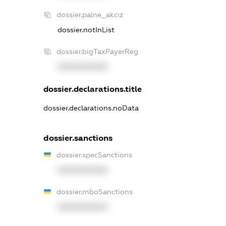
dossier.palne_akciz
dossier.notInList
dossier.bigTaxPayerReg
XXXXXXXXXX
dossier.declarations.title
dossier.declarations.noData
dossier.sanctions
dossier.specSanctions
XXXXXXXXXX
dossier.rnboSanctions
XXXXXXXXXX