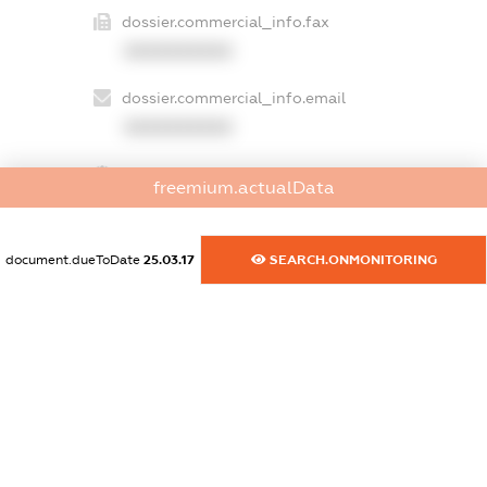
dossier.commercial_info.fax
XXXXXXXXXX
dossier.commercial_info.email
XXXXXXXXXX
dossier.commercial_info.website
freemium.actualData
XXXXXXXXXX
dossier.commercial_info.activity
document.dueToDate
25.03.17
SEARCH.ONMONITORING
XXXXXXXXXX
freemium.exampleText_1
freemium.exampleText_2
freemium.anonymousPerSearch2
FREEMIUM.DETAILS
FREEMIUM.REGISTER