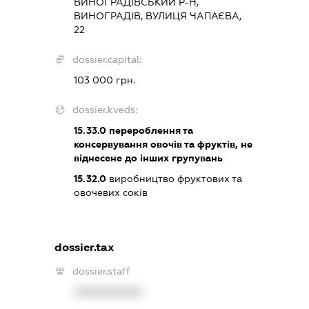
ВИНОГРАДІВСЬКИЙ Р-Н,
ВИНОГРАДІВ, ВУЛИЦЯ ЧАПАЄВА,
22
dossier.capital:
103 000 грн.
dossier.kveds:
15.33.0
перероблення та
консервування овочів та фруктів, не
віднесене до інших групувань
15.32.0
виробництво фруктових та
овочевих соків
dossier.tax
dossier.staff
XXXXXXXXXX