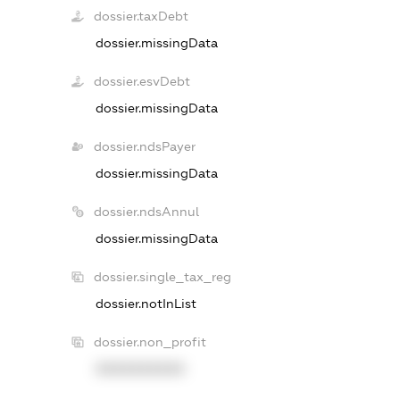
dossier.taxDebt
dossier.missingData
dossier.esvDebt
dossier.missingData
dossier.ndsPayer
dossier.missingData
dossier.ndsAnnul
dossier.missingData
dossier.single_tax_reg
dossier.notInList
dossier.non_profit
XXXXXXXXXX