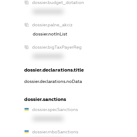
dossier.budget_dotation
XXXXXXXXXX
dossier.palne_akciz
dossier.notInList
dossier.bigTaxPayerReg
XXXXXXXXXX
dossier.declarations.title
dossier.declarations.noData
dossier.sanctions
dossier.specSanctions
XXXXXXXXXX
dossier.rnboSanctions