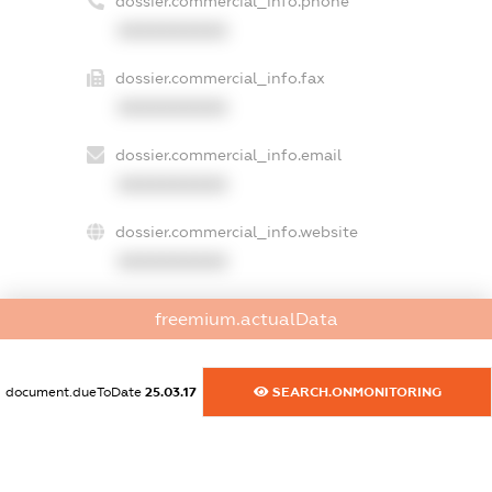
dossier.commercial_info.phone
XXXXXXXXXX
dossier.commercial_info.fax
XXXXXXXXXX
dossier.commercial_info.email
XXXXXXXXXX
dossier.commercial_info.website
XXXXXXXXXX
dossier.commercial_info.activity
freemium.actualData
XXXXXXXXXX
document.dueToDate
25.03.17
SEARCH.ONMONITORING
freemium.exampleText_1
freemium.exampleText_2
freemium.anonymousPerSearch2