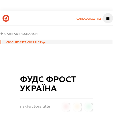
CAHEADER.GETTEST
CAHEADER.SEARCH
document.dossier
ФУДС ФРОСТ
УКРАЇНА
riskFactors.title
0
0
0