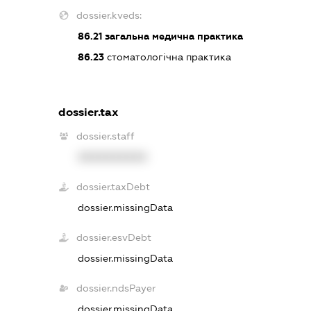
dossier.kveds:
86.21
загальна медична практика
86.23
стоматологічна практика
dossier.tax
dossier.staff
XXXXXXXXXX
dossier.taxDebt
dossier.missingData
dossier.esvDebt
dossier.missingData
dossier.ndsPayer
dossier.missingData