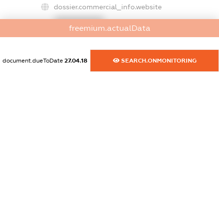
dossier.commercial_info.website
XXXXXXXXXX
freemium.actualData
dossier.commercial_info.activity
XXXXXXXXXX
document.dueToDate
27.04.18
SEARCH.ONMONITORING
freemium.exampleText_1
freemium.exampleText_2
freemium.anonymousPerSearch2
FREEMIUM.DETAILS
FREEMIUM.REGISTER