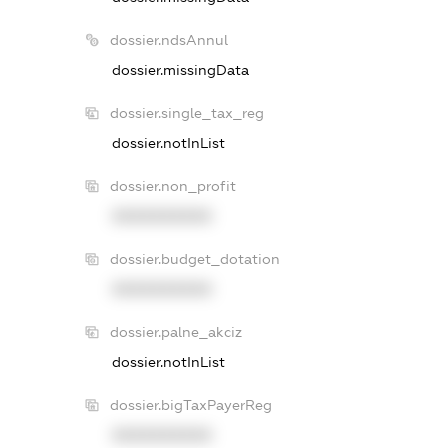
dossier.ndsAnnul
dossier.missingData
dossier.single_tax_reg
dossier.notInList
dossier.non_profit
XXXXXXXXXX
dossier.budget_dotation
XXXXXXXXXX
dossier.palne_akciz
dossier.notInList
dossier.bigTaxPayerReg
XXXXXXXXXX