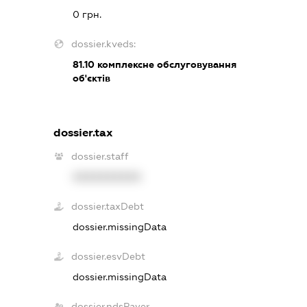
0 грн.
dossier.kveds:
81.10
комплексне обслуговування
об'єктів
dossier.tax
dossier.staff
XXXXXXXXXX
dossier.taxDebt
dossier.missingData
dossier.esvDebt
dossier.missingData
dossier.ndsPayer