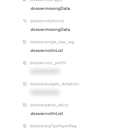
dossier.missingData
dossier.ndsAnnul
dossier.missingData
dossier.single_tax_reg
dossier.notInList
dossier.non_profit
XXXXXXXXXX
dossier.budget_dotation
XXXXXXXXXX
dossier.palne_akciz
dossier.notInList
dossier.bigTaxPayerReg