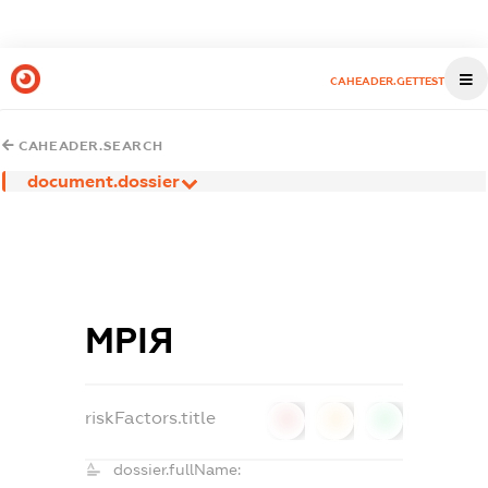
CAHEADER.GETTEST
CAHEADER.SEARCH
document.dossier
МРІЯ
riskFactors.title
0
0
0
dossier.fullName: