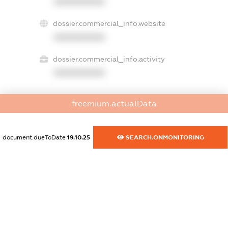
XXXXXXXXXX
dossier.commercial_info.website
XXXXXXXXXX
dossier.commercial_info.activity
XXXXXXXXXX
freemium.actualData
freemium.exampleText_1
freemium.exampleText_2
freemium.anonymousPerSearch2
document.dueToDate
19.10.25
SEARCH.ONMONITORING
FREEMIUM.DETAILS
FREEMIUM.REGISTER