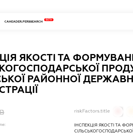
BETA
CAHEADER.PERSSEARCH
ЦІЯ ЯКОСТІ ТА ФОРМУВАН
ЬКОГОСПОДАРСЬКОЇ ПРОДУ
СЬКОЇ РАЙОННОЇ ДЕРЖАВН
СТРАЦІЇ
riskFactors.title
0
0
me:
ІНСПЕКЦІЯ ЯКОСТІ ТА ФО
СІЛЬСЬКОГОСПОДАРСЬКОЇ 