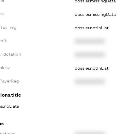
yer
dossier.missingData
nul
dossier.missingData
_tax_reg
dossier.notInList
ofit
XXXXXXXXXX
t_dotation
XXXXXXXXXX
akciz
dossier.notInList
xPayerReg
XXXXXXXXXX
ions.title
ons.noData
ns
anctions