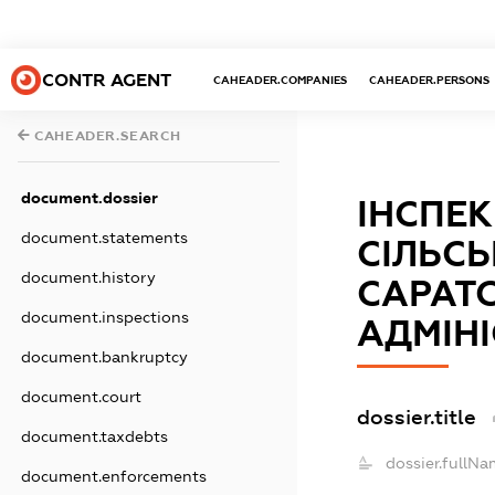
CONTR AGENT
CAHEADER.COMPANIES
CAHEADER.PERSONS
CAHEADER.SEARCH
document.dossier
ІНСПЕК
document.statements
СІЛЬС
document.history
САРАТ
document.inspections
АДМІНІ
document.bankruptcy
document.court
dossier.title
document.taxdebts
dossier.fullNa
document.enforcements