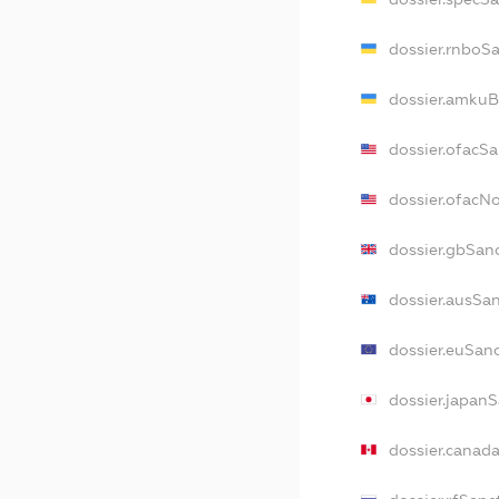
dossier.rnboS
dossier.amkuB
dossier.ofacS
dossier.ofacN
dossier.gbSan
dossier.ausSa
dossier.euSan
dossier.japan
dossier.canad