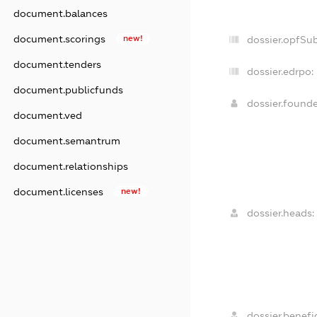
document.balances
document.scorings
new!
dossier.opfSu
document.tenders
dossier.edrpo:
document.publicfunds
dossier.found
document.ved
document.semantrum
document.relationships
document.licenses
new!
dossier.heads:
dossier.benefic