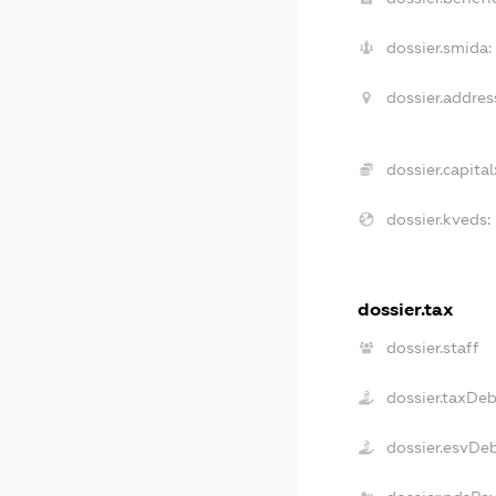
dossier.smida:
dossier.addres
dossier.capital
dossier.kveds:
dossier.tax
dossier.staff
dossier.taxDe
dossier.esvDe