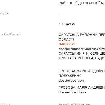
РАЙОННОЇ ДЕРЖАВНОЇ АД
bType:
-
35804836
ersAndBenef:
САРАТСЬКА РАЙОННА ДЕР
ОБЛАСТІ
04056871
dossier.founderAddress
УКРА
САРАТСЬКИЙ Р-Н, СЕЛИЩЕ
КРІСТІАНА ВЕРНЕРА, БУДИ
ГРОЗОВА МАРІЯ АНДРІЇВ
ПОЛОЖЕННЯ
dossier.position -
ГРОЗОВА МАРІЯ АНДРІЇВ
dossier.position -
iaries: