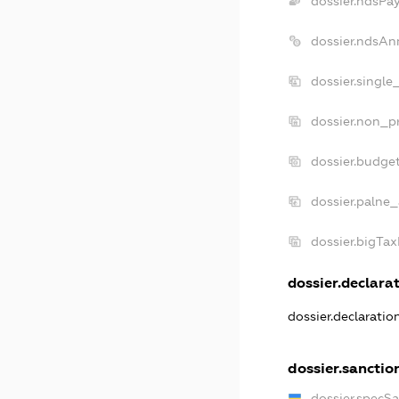
dossier.ndsPa
dossier.ndsAn
dossier.single
dossier.non_pr
dossier.budge
dossier.palne_
dossier.bigTa
dossier.declarat
dossier.declarati
dossier.sanctio
dossier.specS