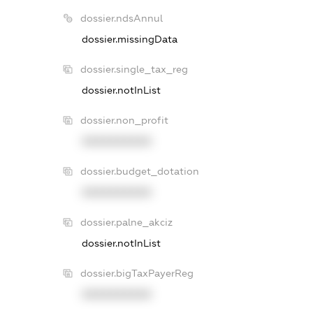
dossier.ndsAnnul
dossier.missingData
dossier.single_tax_reg
dossier.notInList
dossier.non_profit
XXXXXXXXXX
dossier.budget_dotation
XXXXXXXXXX
dossier.palne_akciz
dossier.notInList
dossier.bigTaxPayerReg
XXXXXXXXXX