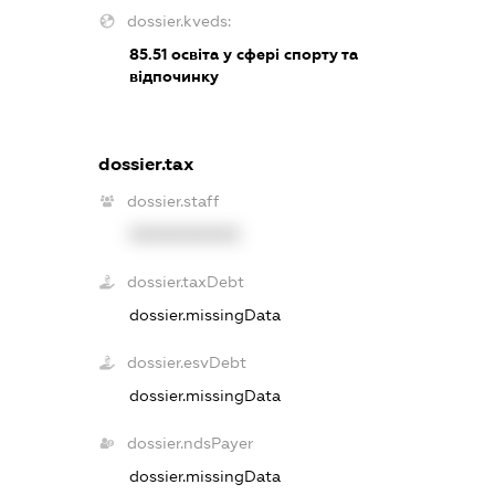
dossier.kveds:
85.51
освіта у сфері спорту та
відпочинку
dossier.tax
dossier.staff
XXXXXXXXXX
dossier.taxDebt
dossier.missingData
dossier.esvDebt
dossier.missingData
dossier.ndsPayer
dossier.missingData