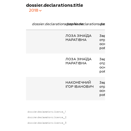
dossier.declarations.title
2018
dossier.declarations.pepName
dossier.declarations.personName
dossier.declaratio
ЛОЗА ЗІНАЇДА
Заробітна плата
МАРАТІВНА
отримана за
основним місцем
роботи
ЛОЗА ЗІНАЇДА
Заробітна плата
МАРАТІВНА
отримана за
основним місцем
роботи
НАКОНЕЧНИЙ
Заробітна плата
ІГОР ІВАНОВИЧ
отримана за
основним місцем
роботи
dossier.declarations.license_1
dossier.declarations.license_2
dossier.declarations.license_3