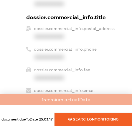
XXXXXXXXXX
dossier.commercial_info.title
dossier.commercial_info.postal_address
XXXXXXXXXX
dossier.commercial_info.phone
XXXXXXXXXX
dossier.commercial_info.fax
XXXXXXXXXX
dossier.commercial_info.email
XXXXXXXXXX
freemium.actualData
dossier.commercial_info.website
XXXXXXXXXX
document.dueToDate
25.03.17
SEARCH.ONMONITORING
dossier.commercial_info.activity