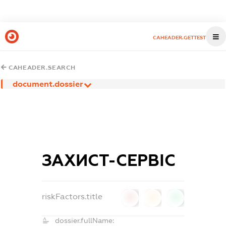
CAHEADER.GETTEST
CAHEADER.SEARCH
document.dossier
ЗАХИСТ-СЕРВІС
riskFactors.title
0
0
0
dossier.fullName: