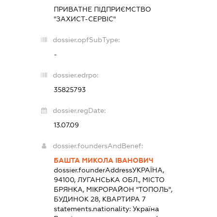
ПРИВАТНЕ ПІДПРИЄМСТВО
"ЗАХИСТ-СЕРВІС"
dossier.opfSubType:
-
dossier.edrpo:
35825793
dossier.regDate:
13.07.09
dossier.foundersAndBenef:
БАШТА МИКОЛА ІВАНОВИЧ
dossier.founderAddress
УКРАЇНА,
94100, ЛУГАНСЬКА ОБЛ., МІСТО
БРЯНКА, МІКРОРАЙОН "ТОПОЛЬ",
БУДИНОК 28, КВАРТИРА 7
statements.nationality:
Україна