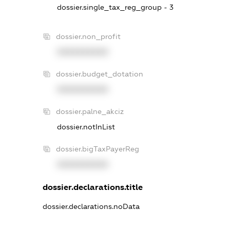
dossier.single_tax_reg_group - 3
dossier.non_profit
XXXXXXXXXX
dossier.budget_dotation
XXXXXXXXXX
dossier.palne_akciz
dossier.notInList
dossier.bigTaxPayerReg
XXXXXXXXXX
dossier.declarations.title
dossier.declarations.noData