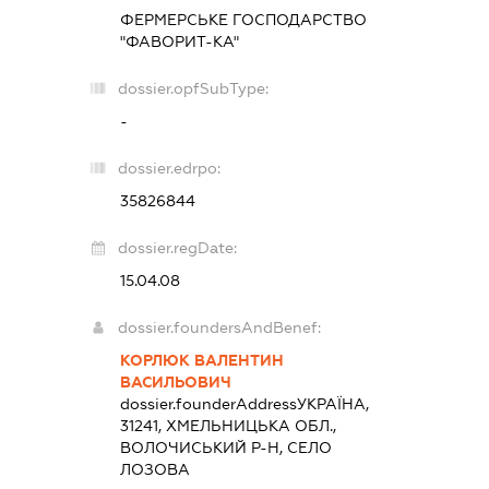
ФЕРМЕРСЬКЕ ГОСПОДАРСТВО
"ФАВОРИТ-КА"
dossier.opfSubType:
-
dossier.edrpo:
35826844
dossier.regDate:
15.04.08
dossier.foundersAndBenef:
КОРЛЮК ВАЛЕНТИН
ВАСИЛЬОВИЧ
dossier.founderAddress
УКРАЇНА,
31241, ХМЕЛЬНИЦЬКА ОБЛ.,
ВОЛОЧИСЬКИЙ Р-Н, СЕЛО
ЛОЗОВА