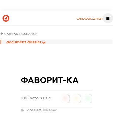
CAHEADER.GETTEST
CAHEADER.SEARCH
document.dossier
ФАВОРИТ-КА
riskFactors.title
0
0
0
dossier.fullName: