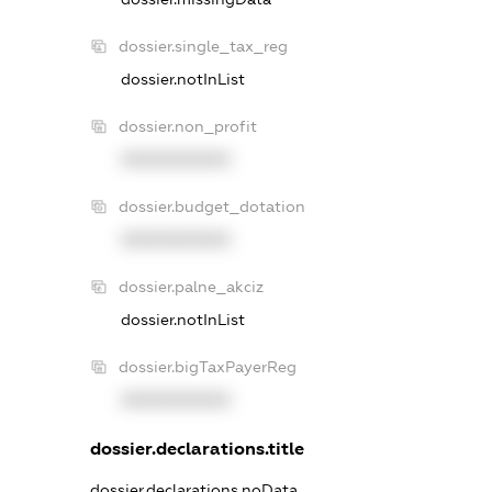
dossier.single_tax_reg
dossier.notInList
dossier.non_profit
XXXXXXXXXX
dossier.budget_dotation
XXXXXXXXXX
dossier.palne_akciz
dossier.notInList
dossier.bigTaxPayerReg
XXXXXXXXXX
dossier.declarations.title
dossier.declarations.noData